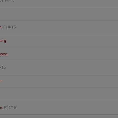
g
, F14/15
m
, F14/15
berg
rsson
4/15
n
on
, F14/15