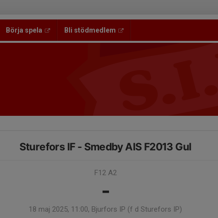
Börja spela
Bli stödmedlem
Sturefors IF - Smedby AIS F2013 Gul
F12 A2
-
18 maj 2025, 11:00, Bjurfors IP (f d Sturefors IP)