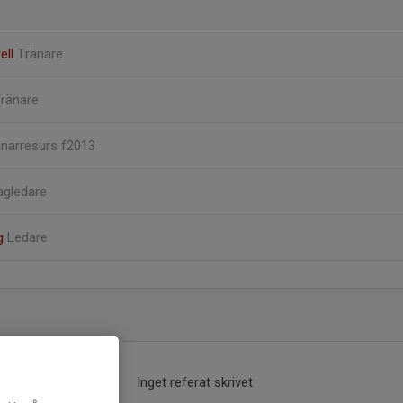
ell
Tränare
ränare
änarresurs f2013
agledare
rg
Ledare
Inget referat skrivet