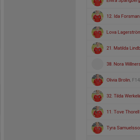
Elvira Spångber
12. Ida Forsman
Lova Lagerströ
21. Matilda Lind
38. Nora Willne
Olivia Brolin
, F1
32. Tilda Werkeli
11. Tove Thorell
Tyra Samuelss