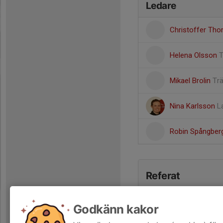
Ledare
Christoffer Thor
Helena Olsson
T
Mikael Brolin
Tr
Nina Karlsson
L
Robin Spångbe
Referat
Godkänn kakor