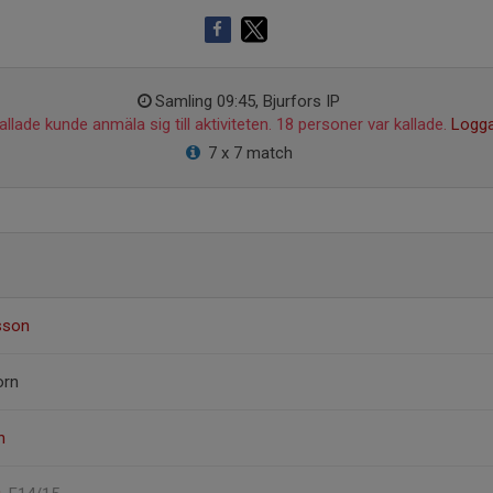
Samling 09:45, Bjurfors IP
llade kunde anmäla sig till aktiviteten. 18 personer var kallade.
Logga
7 x 7 match
fsson
orn
n