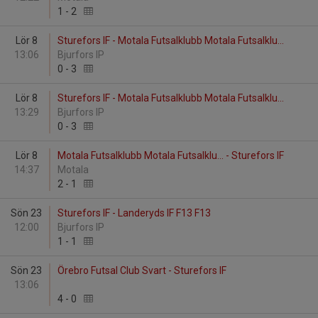
1
-
2
Lör 8
Sturefors IF - Motala Futsalklubb Motala Futsalklu...
13:06
Bjurfors IP
0
-
3
Lör 8
Sturefors IF - Motala Futsalklubb Motala Futsalklu...
13:29
Bjurfors IP
0
-
3
Lör 8
Motala Futsalklubb Motala Futsalklu... - Sturefors IF
14:37
Motala
2
-
1
Sön 23
Sturefors IF - Landeryds IF F13 F13
12:00
Bjurfors IP
1
-
1
Sön 23
Örebro Futsal Club Svart - Sturefors IF
13:06
4
-
0