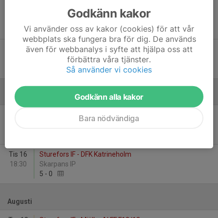
Sön 24
Sturefors IF - Malmslätts AIK
Godkänn kakor
14:30
Bjurfors IP (f d Sturefors IP)
Vi använder oss av kakor (cookies) för att vår
2
-
3
webbplats ska fungera bra för dig. De används
även för webbanalys i syfte att hjälpa oss att
Fre 29
Linghems SK F13/14 Svart - Sturefors IF
förbättra våra tjänster.
17:30
Lingheden
Så använder vi cookies
1
-
2
Godkänn alla kakor
Juni
Tis 2
Kimstad GoIF F11/12 - Sturefors IF
Bara nödvändiga
18:30
Krokhagens IP
2
-
1
Tis 16
Sturefors IF - DFK Katrineholm
18:30
Skarpans IP
5
-
0
Augusti