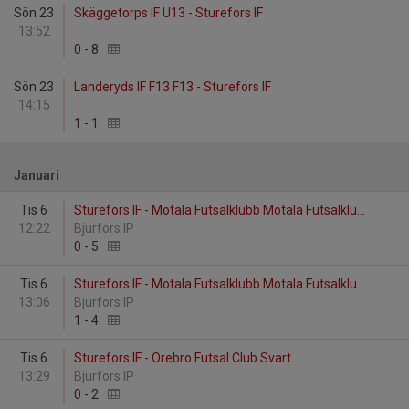
Sön 23
Skäggetorps IF U13 - Sturefors IF
13:52
0
-
8
Sön 23
Landeryds IF F13 F13 - Sturefors IF
14:15
1
-
1
Januari
Tis 6
Sturefors IF - Motala Futsalklubb Motala Futsalklu...
12:22
Bjurfors IP
0
-
5
Tis 6
Sturefors IF - Motala Futsalklubb Motala Futsalklu...
13:06
Bjurfors IP
1
-
4
Tis 6
Sturefors IF - Örebro Futsal Club Svart
13:29
Bjurfors IP
0
-
2