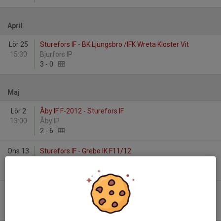
April
Lör 25
Sturefors IF - BK Ljungsbro /IFK Wreta Kloster Vit
15:30
Bjurfors IP
3
-
0
Maj
Lör 2
Åby IF F-2012 - Sturefors IF
13:00
Åby IP
2
-
6
Ons 13
Sturefors IF - Grebo IK F11/12
18:45
Skarpans IP
2
-
1
Sön 17
Lotorps IF Vit - Sturefors IF
11:00
Bruksvallen A
1
-
3