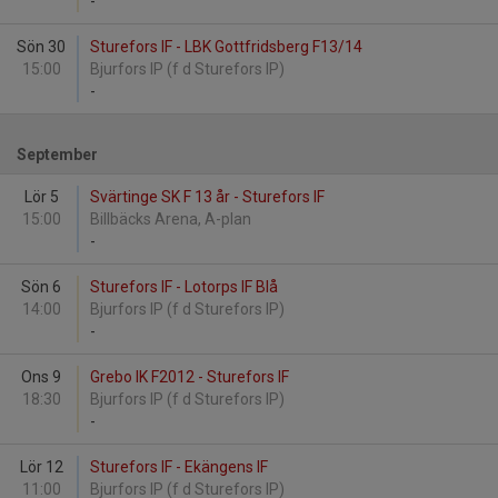
-
Sön 30
Sturefors IF - LBK Gottfridsberg F13/14
15:00
Bjurfors IP (f d Sturefors IP)
-
September
Lör 5
Svärtinge SK F 13 år - Sturefors IF
15:00
Billbäcks Arena, A-plan
-
Sön 6
Sturefors IF - Lotorps IF Blå
14:00
Bjurfors IP (f d Sturefors IP)
-
Ons 9
Grebo IK F2012 - Sturefors IF
18:30
Bjurfors IP (f d Sturefors IP)
-
Lör 12
Sturefors IF - Ekängens IF
11:00
Bjurfors IP (f d Sturefors IP)