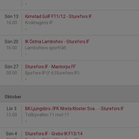
-
Sön 13
Kimstad GoIF F11/12 - Sturefors IF
16:00
Krokhagens IP
-
Sön 20
IK Östria Lambohov - Sturefors IF
16:00
Lambohovs sportfält
-
Sön 27
Sturefors IF - Mantorps FF
00:00
Bjurfors IP (f d Sturefors IP)
-
Oktober
Lör 3
BK Ljungsbro /IFK Wreta Kloster Sva... - Sturefors IF
15:00
Tellbyvallen 11 mot 11
-
Sön 4
Sturefors IF - Grebo IK F13/14