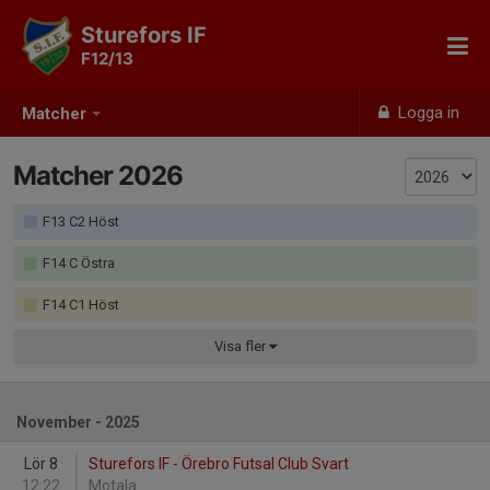
Sturefors IF
F12/13
Logga in
Matcher
Matcher 2026
F13 C2 Höst
F14 C Östra
F14 C1 Höst
Visa
fler
November - 2025
Lör 8
Sturefors IF - Örebro Futsal Club Svart
12:22
Motala