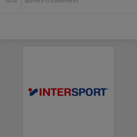
00:00
Bjurfors IP (f d Sturefors IP)
-