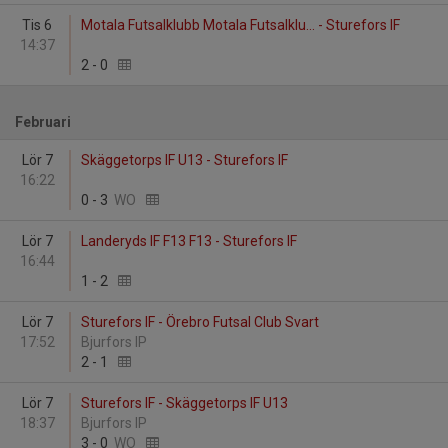
Tis 6
Motala Futsalklubb Motala Futsalklu... - Sturefors IF
14:37
2
-
0
Februari
Lör 7
Skäggetorps IF U13 - Sturefors IF
16:22
0
-
3
WO
Lör 7
Landeryds IF F13 F13 - Sturefors IF
16:44
1
-
2
Lör 7
Sturefors IF - Örebro Futsal Club Svart
17:52
Bjurfors IP
2
-
1
Lör 7
Sturefors IF - Skäggetorps IF U13
18:37
Bjurfors IP
3
-
0
WO