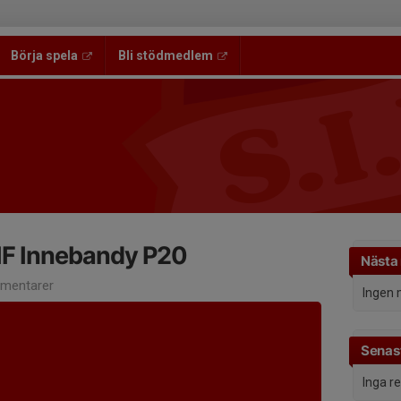
Börja spela
Bli stödmedlem
IF Innebandy P20
Nästa
mentarer
Ingen 
Senast
Inga r