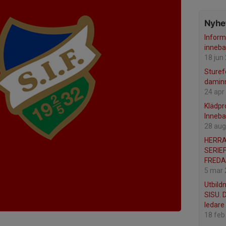
Nyhet
Inform
inneb
18 jun
Sturefo
damin
24 apr
Klädpr
Inneb
28 aug
HERRA
SERIEF
FREDA
5 mar
Utbild
SISU. D
ledare 
18 feb