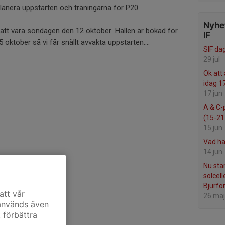
planera uppstarten och träningarna för P20.
Nyhet
tt vara söndagen den 12 oktober. Hallen är bokad för
IF
5 oktober så vi får snällt avvakta uppstarten....
SIF da
29 jul
Ok att
idag 1
17 jun
A & C-
(15-21 
15 jun
Vad hä
14 jun
Nu sta
solcell
Bjurfor
att vår
26 maj
 används även
t förbättra