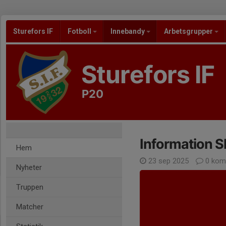
Sturefors IF
Fotboll
Innebandy
Arbetsgrupper
Sturefors IF
P20
Information S
Hem
23 sep 2025
0 kom
Nyheter
Truppen
Matcher