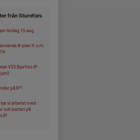
er från Sturefors
gen lördag 15 aug
 använda A-plan fr.o.m.
7/6
plan V25 Bjurfors IP
juni)
nder på IP?
rtar vi arbetet med
er och batteri på
s IP