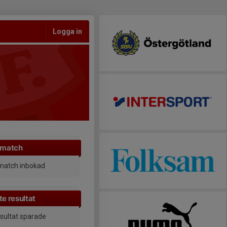
Logga in
 match
match inbokad
e resultat
esultat sparade