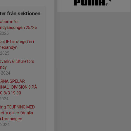
er från sektionen
ation inför
andysäsongen 25/26
 2025
rs IF tar steget in i
nebandyn
 2025
ovarkväll Sturefors
andy
 2024
RNA SPELAR
INAL I DIVISION 3 PÅ
G 8/3 19:30
 2024
ning TEJPNING MED
etta gäller för alla
i föreningen.
 2024