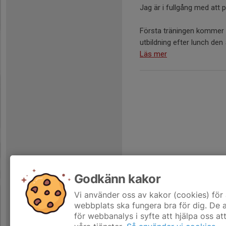
Jag är i fullgång med att 
Första träningen kommer a
utbildning efter lunch den 
Läs mer
Godkänn kakor
Vi använder oss av kakor (cookies) för 
webbplats ska fungera bra för dig. De
för webbanalys i syfte att hjälpa oss at