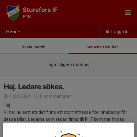
Sturefors IF
P18
Logga in
Hem
Nästa match
Senaste resultat
Inga tidigare matcher
Hej. Ledare sökes.
4 okt 2023
0 kommentarer
Hej
Vi har nu sett att det finns ett stort intresse för innebandy för
dessa killar. Ledarna som redan finns till P17 kommer finnas
med och starta upp för p18 också, men sen kommer vi behöva
ha flera ledare om vi ska...