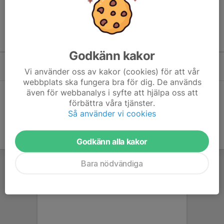
Läs mer
Kommande aktiviteter
Godkänn kakor
Lör 15/8
SIF-dagen
Vi använder oss av kakor (cookies) för att vår
10:00-18:00
Sturefors Idrottsplatsen
webbplats ska fungera bra för dig. De används
även för webbanalys i syfte att hjälpa oss att
Hela kalendern
förbättra våra tjänster.
Så använder vi cookies
Godkänn alla kakor
Bara nödvändiga