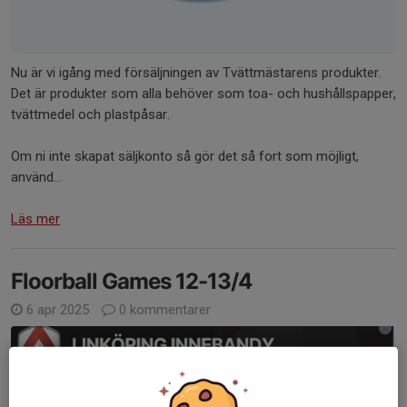
Nu är vi igång med försäljningen av Tvättmästarens produkter.
Det är produkter som alla behöver som toa- och hushållspapper,
tvättmedel och plastpåsar.
Om ni inte skapat säljkonto så gör det så fort som möjligt,
använd...
Läs mer
Floorball Games 12-13/4
6 apr 2025
0 kommentarer