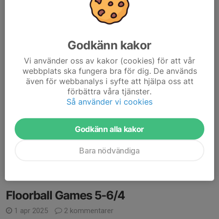
Godkänn kakor
Vi använder oss av kakor (cookies) för att vår
webbplats ska fungera bra för dig. De används
även för webbanalys i syfte att hjälpa oss att
Första cup helgen klar, nu ser vi fram emot den andra
förbättra våra tjänster.
matchhelgen i Linköping Floorball Games. Här kommer lite
Så använder vi cookies
information.
Godkänn alla kakor
Alla matcherna kommer spelas i Colleguim.
Bara nödvändiga
Samling på lördag kl 8.30 vid Collegium, ingången till...
Läs mer
Floorball Games 5-6/4
1 apr 2025
2 kommentarer