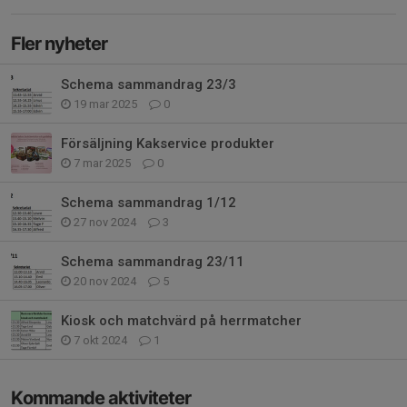
Fler nyheter
Schema sammandrag 23/3
19 mar 2025
0
Försäljning Kakservice produkter
7 mar 2025
0
Schema sammandrag 1/12
27 nov 2024
3
Schema sammandrag 23/11
20 nov 2024
5
Kiosk och matchvärd på herrmatcher
7 okt 2024
1
Kommande aktiviteter