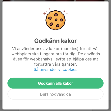
Godkänn kakor
Här hamnar automatiskt de senaste nyheterna på hemsidan. För
Vi använder oss av kakor (cookies) för att vår
att kunna börja administrera hemsidan loggar du in högst upp till
webbplats ska fungera bra för dig. De används
höger.
även för webbanalys i syfte att hjälpa oss att
förbättra våra tjänster.
/Svenskalag.se
Så använder vi cookies
Godkänn alla kakor
Bara nödvändiga