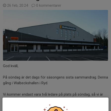
26 feb, 20:24
0 kommentarer
God kväll,
På söndag är det dags för säsongens sista sammandrag. Denna
gång i Walbeckshallen i Ryd.
Vi kommer endast vara två ledare på plats på söndag, så vi är
tacksamma om vi har några föräldrar som ställer upp och har...
Läs mer