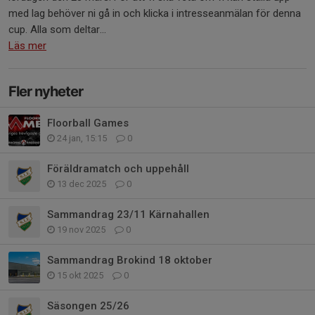
med lag behöver ni gå in och klicka i intresseanmälan för denna
cup. Alla som deltar...
Läs mer
Fler nyheter
Floorball Games
24 jan, 15:15
0
Föräldramatch och uppehåll
13 dec 2025
0
Sammandrag 23/11 Kärnahallen
19 nov 2025
0
Sammandrag Brokind 18 oktober
15 okt 2025
0
Säsongen 25/26