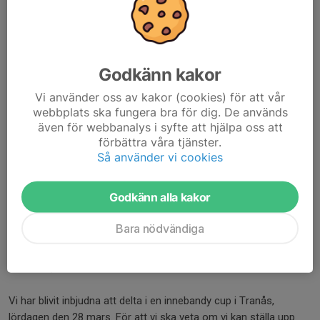
GIAB Concept Cup Tranås
8 feb, 16:52
0 kommentarer
Godkänn kakor
God middag,
Vi använder oss av kakor (cookies) för att vår
Vi är redan nu 12 spelare som är intresserade av att spela cupen
webbplats ska fungera bra för dig. De används
även för webbanalys i syfte att hjälpa oss att
i Tranås, vilket vi tycker är fantastiskt roligt. Jag anmälde därför
förbättra våra tjänster.
två lag till cupen igår (260207).
Så använder vi cookies
Det är fortsatt några som inte svarat om...
Läs mer
Godkänn alla kakor
GIAB Concept Cup Tranås
Bara nödvändiga
30 jan, 23:08
0 kommentarer
God kväll,
Vi har blivit inbjudna att delta i en innebandy cup i Tranås,
lördagen den 28 mars. För att vi ska veta om vi kan ställa upp