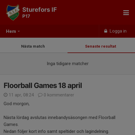
Sturefors IF
P17
Logga in
Hem
Nästa match
Senaste resultat
Inga tidigare matcher
Floorball Games 18 april
11 apr, 08:24
0 kommentarer
God morgon,
Nästa lördag avslutas innebandysäsongen med Floorball
Games.
Nedan följer kort info samt speltider och lagindelning.