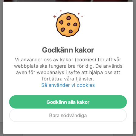
Godkänn kakor
Här hamnar automatiskt de senaste nyheterna på hemsidan. För
Vi använder oss av kakor (cookies) för att vår
att kunna börja administrera hemsidan loggar du in högst upp till
webbplats ska fungera bra för dig. De används
höger.
även för webbanalys i syfte att hjälpa oss att
förbättra våra tjänster.
/Svenskalag.se
Så använder vi cookies
Godkänn alla kakor
Bara nödvändiga