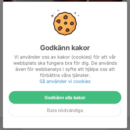
Godkänn kakor
Här hamnar automatiskt de senaste nyheterna på hemsidan. För
Vi använder oss av kakor (cookies) för att vår
att kunna börja administrera hemsidan loggar du in högst upp till
webbplats ska fungera bra för dig. De används
höger.
även för webbanalys i syfte att hjälpa oss att
förbättra våra tjänster.
/Svenskalag.se
Så använder vi cookies
Godkänn alla kakor
Bara nödvändiga