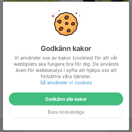
Godkänn kakor
Här hamnar automatiskt de senaste nyheterna på hemsidan. För
Vi använder oss av kakor (cookies) för att vår
att kunna börja administrera hemsidan loggar du in högst upp till
webbplats ska fungera bra för dig. De används
höger.
även för webbanalys i syfte att hjälpa oss att
förbättra våra tjänster.
/Svenskalag.se
Så använder vi cookies
Godkänn alla kakor
Bara nödvändiga