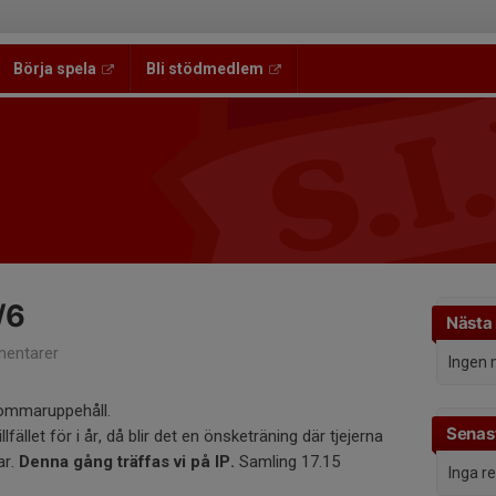
Börja spela
Bli stödmedlem
/6
Nästa
entarer
Ingen 
sommaruppehåll.
Senast
lfället för i år, då blir det en önsketräning där tjejerna
ar.
Denna gång träffas vi på IP.
Samling 17.15
Inga r