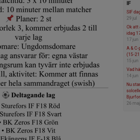
IF
SIF da
29 jul
Ok att
idag 1
17 jun
A & C-
(15-21 
15 jun
Vad hä
14 jun
Nu sta
solcell
Bjurfor
26 maj