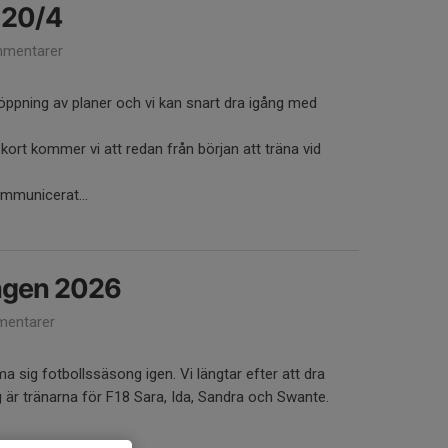
 20/4
mentarer
ppning av planer och vi kan snart dra igång med
ort kommer vi att redan från början att träna vid
ommunicerat...
ngen 2026
entarer
ma sig fotbollssäsong igen. Vi längtar efter att dra
är tränarna för F18 Sara, Ida, Sandra och Swante.