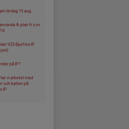
gen lördag 15 aug
 använda A-plan fr.o.m.
7/6
plan V25 Bjurfors IP
juni)
nder på IP?
rtar vi arbetet med
er och batteri på
s IP