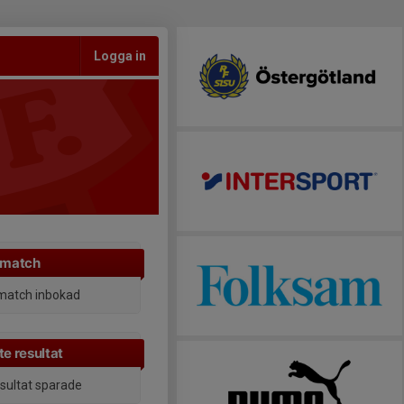
Logga in
 match
match inbokad
e resultat
esultat sparade