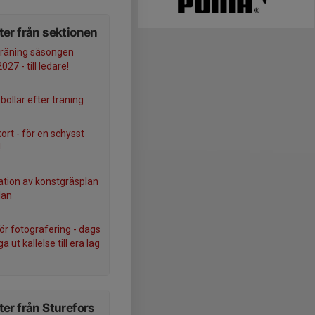
er från sektionen
träning säsongen
27 - till ledare!
 bollar efter träning
ort - för en schysst
!
tion av konstgräsplan
lan
för fotografering - dags
ga ut kallelse till era lag
er från Sturefors