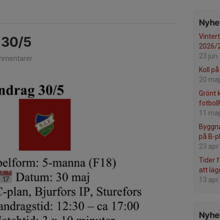
Nyhet
Vinter
 30/5
2026/20
23 jun
mmentarer
Koll på
20 maj
Grönt k
fotboll
11 maj
Byggna
på B-p
23 apr
Tider 
att läg
13 apr
Nyhet