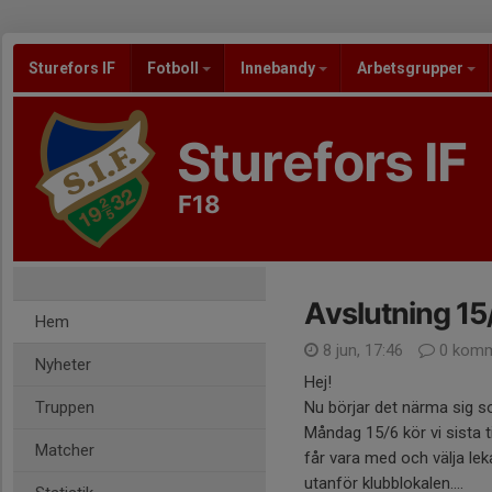
Sturefors IF
Fotboll
Innebandy
Arbetsgrupper
Sturefors IF
F18
Avslutning 15
Hem
8 jun, 17:46
0 komm
Nyheter
Hej!
Truppen
Nu börjar det närma sig 
Måndag 15/6 kör vi sista til
Matcher
får vara med och välja lek
utanför klubblokalen....