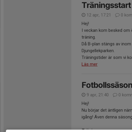
Träningsstart
12 apr, 17:21
0 kom
Hej!
I veckan kom besked om ö
träning.
Då B-plan stängs av inom k
Djungellekparken.
Träningstider är som vi k
Läs mer
Fotbollssäso
9 apr, 21:40
0 komm
Hej!
Nu börjar det äntligen när
igång! Även denna säsong 
Träningar