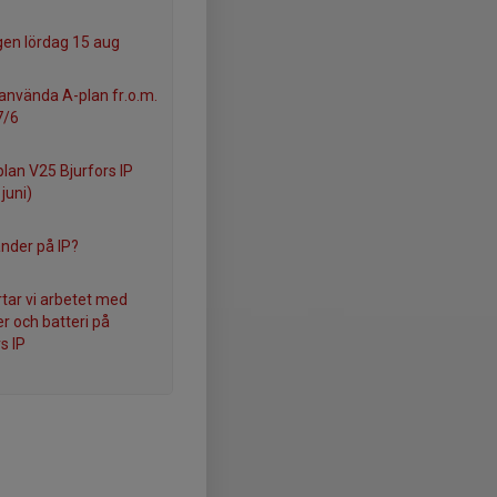
gen lördag 15 aug
 använda A-plan fr.o.m.
7/6
plan V25 Bjurfors IP
juni)
nder på IP?
rtar vi arbetet med
er och batteri på
s IP