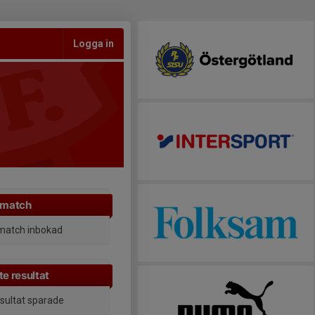
Logga in
 match
match inbokad
e resultat
esultat sparade