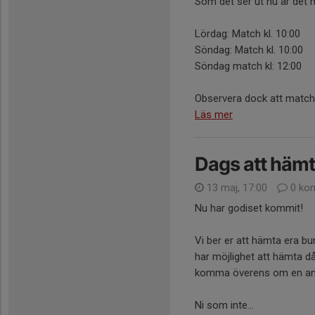
Som det ser ut nu är det m
Lördag: Match kl. 10:00
Söndag: Match kl. 10:00
Söndag match kl: 12:00
Observera dock att matcher
Läs mer
Dags att hämt
13 maj, 17:00
0 ko
Nu har godiset kommit!
Vi ber er att hämta era b
har möjlighet att hämta d
komma överens om en ann
Ni som inte...