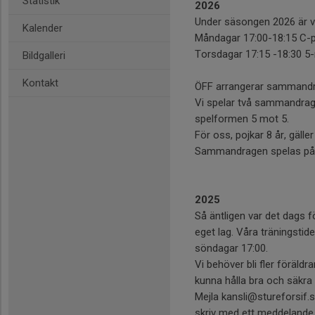
Statistik
2026
Under säsongen 2026 är vå
Kalender
Måndagar 17:00-18:15 C-p
Torsdagar 17:15 -18:30 5-
Bildgalleri
Kontakt
ÖFF arrangerar sammandrag
Vi spelar två sammandrag 
spelformen 5 mot 5.
För oss, pojkar 8 år, gälle
Sammandragen spelas på 
2025
Så äntligen var det dags för
eget lag. Våra träningsti
söndagar 17:00.
Vi behöver bli fler föräldr
kunna hålla bra och säkra t
Mejla kansli@stureforsif.s
skriv med ett meddelande 