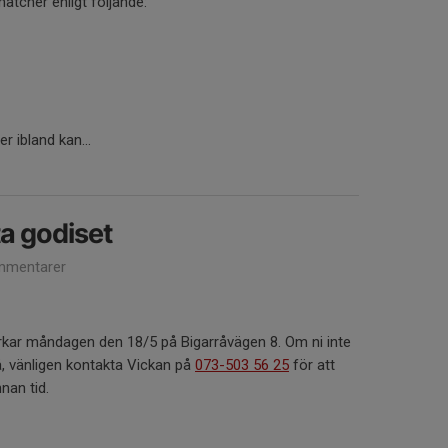
atcher enligt följande:
 ibland kan...
a godiset
mmentarer
urkar måndagen den 18/5 på Bigarråvägen 8. Om ni inte
å, vänligen kontakta Vickan på
073-503 56 25
för att
an tid.