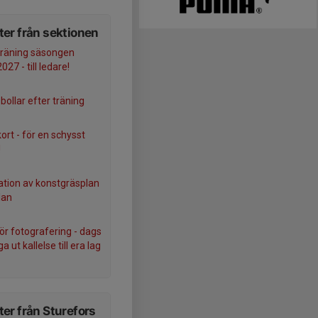
er från sektionen
träning säsongen
27 - till ledare!
 bollar efter träning
ort - för en schysst
!
tion av konstgräsplan
lan
för fotografering - dags
ga ut kallelse till era lag
er från Sturefors