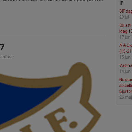
IF
SIF da
29 jul
Ok att
idag 1
17 jun
37
A & C-
(15-21 
ntarer
15 jun
Vad hä
14 jun
Nu sta
solcell
Bjurfor
26 maj