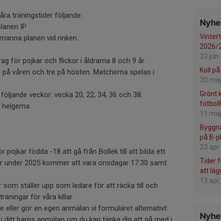
ra träningstider följande:
Nyhet
lanen IP
Vinter
manna planen vid rinken
2026/20
23 jun
 för pojkar och flickor i åldrarna 8 och 9 år.
Koll på
på våren och tre på hösten. Matcherna spelas i
20 maj
Grönt k
r följande veckor: vecka 20, 22, 34, 36 och 38.
fotboll
helgerna.
11 maj
Byggna
på B-p
23 apr
 pojkar födda -18 att gå från Bollek till att bilda ett
Tider 
der under 2025 kommer att vara onsdagar 17:30 samt
att läg
13 apr
ar som ställer upp som ledare för att räcka till och
räningar för våra killar.
e eller gör en egen anmälan vi formuläret alternativt
Nyhet
i ditt barns anmälan om du kan tänka dig att gå med i