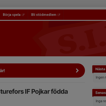
Börja spela
Bli stödmedlem
Nästa
är!
Ingen 
refors IF Pojkar födda
Senast
Inga r