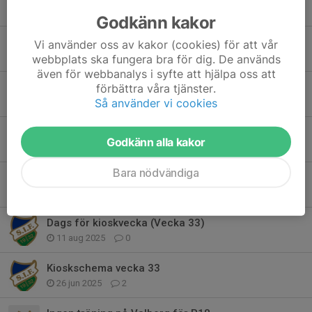
13 apr, 18:31
0
Godkänn kakor
En vänlig påminnelse och information
Vi använder oss av kakor (cookies) för att vår
31 mar, 21:22
16
webbplats ska fungera bra för dig. De används
även för webbanalys i syfte att hjälpa oss att
Lagkassan Godishinken 🍭
förbättra våra tjänster.
Så använder vi cookies
27 mar, 18:02
0
Dags att börja samla till lagkassan
Godkänn alla kakor
9 mar, 17:22
0
Bara nödvändiga
Arbetsuppgifter/Checklista för kiosken 2025
14 aug 2025
0
Dags för kioskvecka (Vecka 33)
11 aug 2025
0
Kioskschema vecka 33
26 jun 2025
2