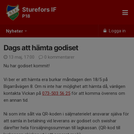
Sturefors IF
P18
Logga in
Nyheter
Dags att hämta godiset
13 maj, 17:00
0 kommentarer
Nu har godiset kommit!
Vi ber er att hämta era burkar måndagen den 18/5 på
Bigarråvägen 8. Om ni inte har möjlighet att hämta då, vänligen
kontakta Vickan på
073-503 56 25
för att komma överens om
en annan tid.
Ni som inte sålt via QR-koden i säljmaterielet ansvarar själva för
att samla in betalning vid leverans av godiset och swishar
därefter hela försäljningssumman till lagkassan. (QR-kod till