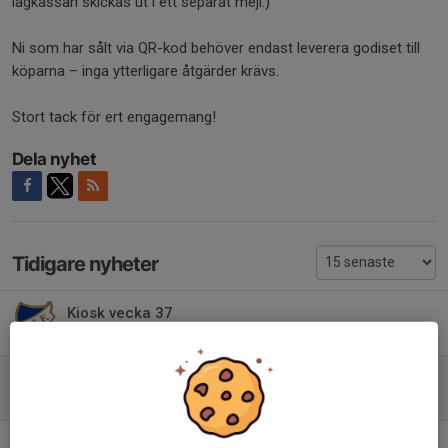
lagkassan skickas ut i ett separat mejl.)
Ni som har sålt via QR-kod behöver endast leverera godiset till
köparna – inga ytterligare åtgärder krävs.
Stort tack för ert engagemang!
Dela nyhet
Tidigare nyheter
Kiosk vecka 37
7 jul, 20:56
0
Dags att hämta godiset
13 maj, 17:00
0
Insamling av beställningar för Godishinken