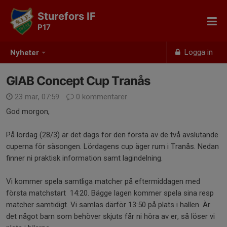
Sturefors IF
P17
Logga in
Nyheter
GIAB Concept Cup Tranås
23 mar, 07:59
0 kommentarer
God morgon,
På lördag (28/3) är det dags för den första av de två avslutande
cuperna för säsongen. Lördagens cup äger rum i Tranås. Nedan
finner ni praktisk information samt lagindelning.
Vi kommer spela samtliga matcher på eftermiddagen med
första matchstart 14:20. Bägge lagen kommer spela sina resp
matcher samtidigt. Vi samlas därför 13:50 på plats i hallen. Är
det något barn som behöver skjuts får ni höra av er, så löser vi