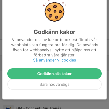
Kommentarer
Godkänn kakor
Tidigare nyheter
Vi använder oss av kakor (cookies) för att vår
webbplats ska fungera bra för dig. De används
Floorball Games 18 april
även för webbanalys i syfte att hjälpa oss att
11 apr, 08:24
0
förbättra våra tjänster.
Så använder vi cookies
GIAB Concept Cup Tranås
23 mar, 07:59
0
Godkänn alla kakor
Sammandrag Walbeckshallen 1 mars
26 feb, 20:24
0
Bara nödvändiga
GIAB Concept Cup Tranås
8 feb, 16:52
0
GIAB Concept Cup Tranås