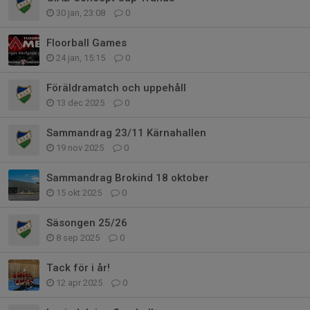
30 jan, 23:08
0
Floorball Games
24 jan, 15:15
0
Föräldramatch och uppehåll
13 dec 2025
0
Sammandrag 23/11 Kärnahallen
19 nov 2025
0
Sammandrag Brokind 18 oktober
15 okt 2025
0
Säsongen 25/26
8 sep 2025
0
Tack för i år!
12 apr 2025
0