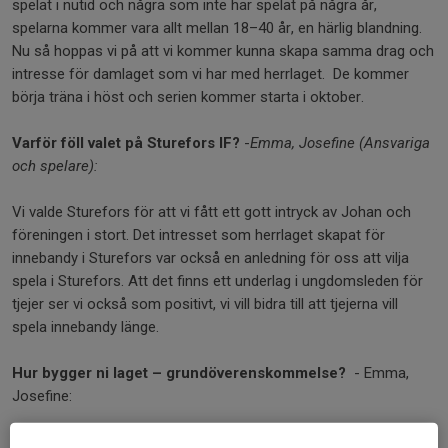
spelat i nutid och några som inte har spelat på några år,
spelarna kommer vara allt mellan 18–40 år, en härlig blandning.
Nu så hoppas vi på att vi kommer kunna skapa samma drag och
intresse för damlaget som vi har med herrlaget. De kommer
börja träna i höst och serien kommer starta i oktober.
Varför föll valet på Sturefors IF?
-
Emma, Josefine (Ansvariga
och spelare):
Vi valde Sturefors för att vi fått ett gott intryck av Johan och
föreningen i stort. Det intresset som herrlaget skapat för
innebandy i Sturefors var också en anledning för oss att vilja
spela i Sturefors. Att det finns ett underlag i ungdomsleden för
tjejer ser vi också som positivt, vi vill bidra till att tjejerna vill
spela innebandy länge.
Hur bygger ni laget – grundöverenskommelse?
- Emma,
Josefine:
Vi vill spela för att det är roligt men hålla en bra och engagerad