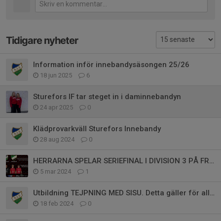
Tidigare nyheter
Information inför innebandysäsongen 25/26
18 jun 2025
6
Sturefors IF tar steget in i daminnebandyn
24 apr 2025
0
Klädprovarkväll Sturefors Innebandy
28 aug 2024
0
HERRARNA SPELAR SERIEFINAL I DIVISION 3 PÅ FREDAG 8/3 19:30
5 mar 2024
1
Utbildning TEJPNING MED SISU. Detta gäller för alla ledare i föreningen.
18 feb 2024
0