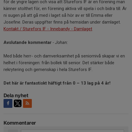
för de yngre lagen och visa att Sturefors IF är en förening man
känner stolthet för, en förening aktiva vill spela i och bidra till. Är
ni sugen på att gå med i laget så hör av er till Emma eller
Josefine. Deras uppgifter finns på hemsidan under damlaget.
Kontakt / Sturefors IF - Innebandy - Damlaget
Avslutande kommentar
- Johan:
Med både herr- och dam­verksamhet på senior­nivå skapar vi en
helhet i föreningen: från bollek till senior. Det stärker både
rekrytering och gemenskap i hela Sturefors IF.
Det här är fantastiskt häftigt från 0 – 13 lag på 4 år!
Dela nyhet
Kommentarer