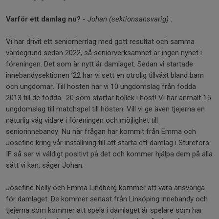
Varför ett damlag nu?
-
Johan (sektionsansvarig)
:
Vi har drivit ett senior­herrlag med gott resultat och samma
värdegrund sedan 2022, så seniorverksamhet är ingen nyhet i
föreningen. Det som är nytt är damlaget. Sedan vi startade
innebandysektionen ’22 har vi sett en otrolig tillväxt bland barn
och ungdomar. Till hösten har vi 10 ungdomslag från födda
2013 till de födda -20 som startar bollek i höst! Vi har anmält 15
ungdomslag till matchspel till hösten. Vill vi ge även tjejerna en
naturlig väg vidare i föreningen och möjlighet till
seniorinnebandy. Nu när frågan har kommit från Emma och
Josefine kring vår inställning till att starta ett damlag i Sturefors
IF så ser vi väldigt positivt på det och kommer hjälpa dem på alla
sätt vi kan, säger Johan.
Josefine Nelly och Emma Lindberg kommer att vara ansvariga
för damlaget. De kommer senast från Linköping innebandy och
tjejerna som kommer att spela i damlaget är spelare som har