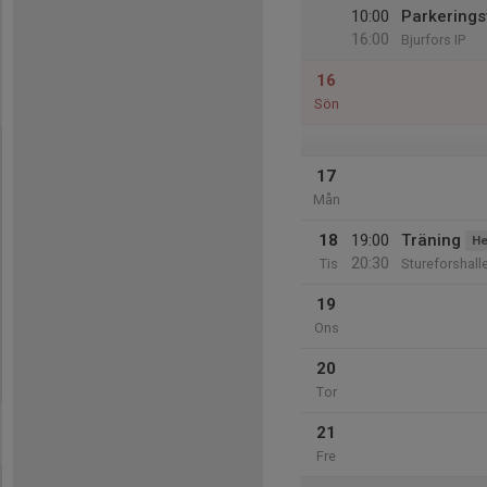
10:00
Parkerings
16:00
Bjurfors IP
16
Sön
17
Mån
18
19:00
Träning
He
20:30
Tis
Stureforshall
19
Ons
20
Tor
21
Fre