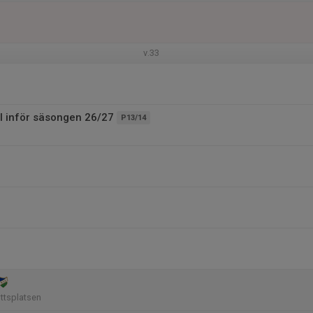
v.33
ll inför säsongen 26/27
P13/14
ottsplatsen