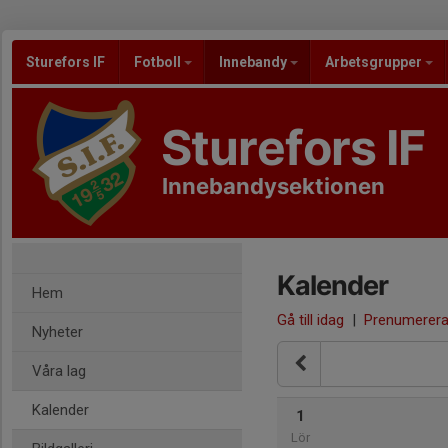
Sturefors IF
Fotboll
Innebandy
Arbetsgrupper
Sturefors IF
Innebandysektionen
Kalender
Hem
Gå till idag
|
Prenumerer
Nyheter
Våra lag
Kalender
1
Lör