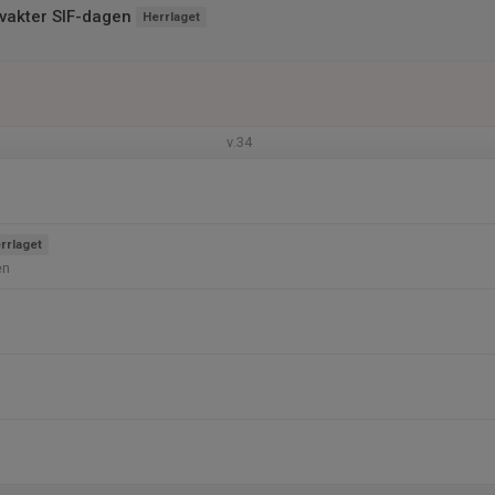
vakter SIF-dagen
Herrlaget
v.34
rrlaget
en