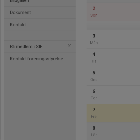
Bildgalleri
2
Dokument
Sön
Kontakt
3
Mån
Bli medlem i SIF
4
Kontakt föreningsstyrelse
Tis
5
Ons
6
Tor
7
Fre
8
Lör