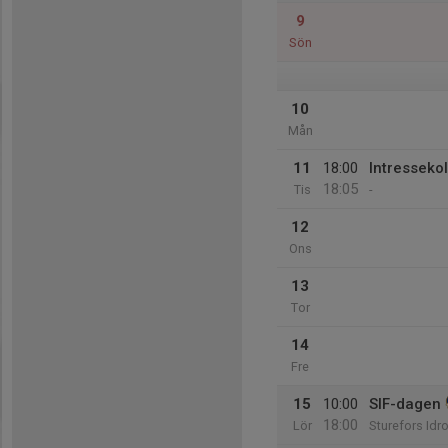
9
Sön
10
Mån
11
18:00
Intresseko
18:05
Tis
-
12
Ons
13
Tor
14
Fre
15
10:00
SIF-dagen
18:00
Lör
Sturefors Idr