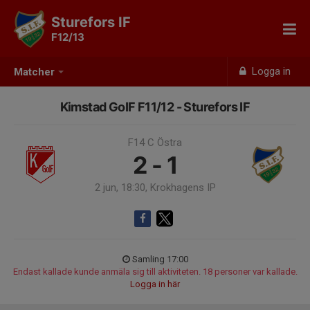
Sturefors IF
F12/13
Logga in
Matcher
Kimstad GoIF F11/12 - Sturefors IF
F14 C Östra
2 - 1
2 jun, 18:30, Krokhagens IP
Samling 17:00
Endast kallade kunde anmäla sig till aktiviteten. 18 personer var kallade.
Logga in här