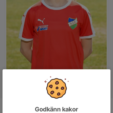
Godkänn kakor
Position
-