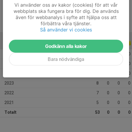
Ålder
13 år
Vi använder oss av kakor (cookies) för att vår
webbplats ska fungera bra för dig. De används
även för webbanalys i syfte att hjälpa oss att
förbättra våra tjänster.
Så använder vi cookies
ALLA SERIER
ALLA ÅR
Godkänn alla kakor
2026
7
0
0
0
Bara nödvändiga
2025
14
0
0
0
2024
12
0
0
0
2023
8
0
0
0
2022
7
0
0
0
2021
5
0
0
0
Totalt
53
0
0
0