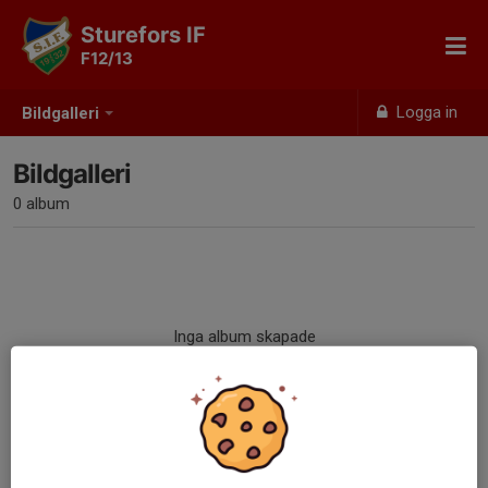
Sturefors IF
F12/13
Logga in
Bildgalleri
Bildgalleri
0 album
Inga album skapade