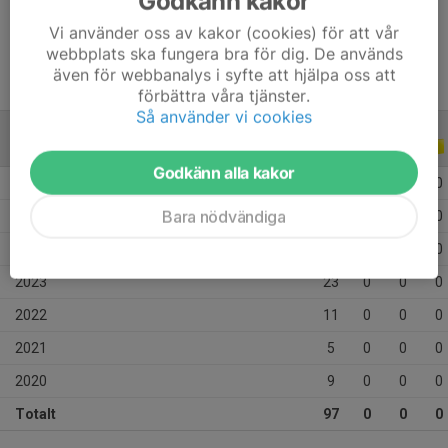
Godkänn kakor
Ålder
13 år
Vi använder oss av kakor (cookies) för att vår
webbplats ska fungera bra för dig. De används
även för webbanalys i syfte att hjälpa oss att
förbättra våra tjänster.
Så använder vi cookies
ALLA SERIER
ALLA ÅR
Godkänn alla kakor
2026
4
0
0
0
Bara nödvändiga
2025
21
0
0
0
2024
24
0
0
0
2023
23
0
0
0
2022
11
0
0
0
2021
5
0
0
0
2020
9
0
0
0
Totalt
97
0
0
0