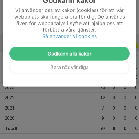
Godkänn kakor
Ålder
14 år
Vi använder oss av kakor (cookies) för att vår
webbplats ska fungera bra för dig. De används
även för webbanalys i syfte att hjälpa oss att
förbättra våra tjänster.
Så använder vi cookies
ALLA SERIER
ALLA ÅR
Godkänn alla kakor
2026
4
0
0
0
Bara nödvändiga
2025
18
0
0
0
2024
24
0
0
0
2023
23
0
0
0
2022
12
0
0
0
2021
7
0
0
0
2020
9
0
0
0
Totalt
97
0
0
0