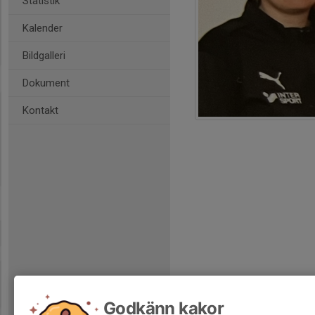
Statistik
Kalender
Bildgalleri
Dokument
Kontakt
Godkänn kakor