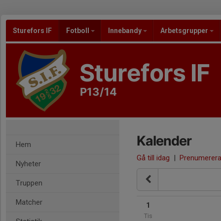
Sturefors IF
Fotboll
Innebandy
Arbetsgrupper
Sturefors IF
P13/14
Kalender
Hem
Gå till idag
|
Prenumerer
Nyheter
Truppen
Matcher
1
Tis