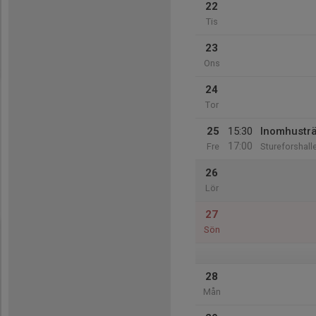
22
Tis
23
Ons
24
Tor
25
15:30
Inomhusträ
17:00
Fre
Stureforshall
26
Lör
27
Sön
28
Mån