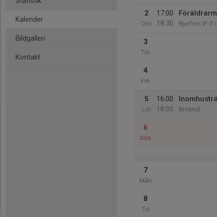
Statistik
2
17:00
Föräldrar
Kalender
18:30
Ons
Bjurfors IP (f 
Bildgalleri
3
Tor
Kontakt
4
Fre
5
16:00
Inomhustr
18:00
Lör
Brokind
6
Sön
7
Mån
8
Tis