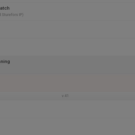
match
d Sturefors IP)
äning
v.41