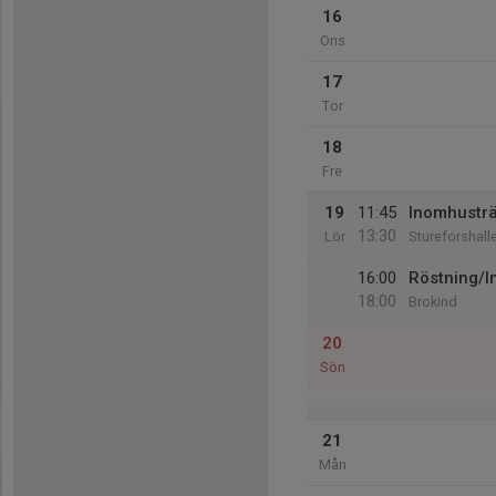
16
Ons
17
Tor
18
Fre
19
11:45
Inomhustr
13:30
Lör
Stureforshall
16:00
Röstning/I
18:00
Brokind
20
Sön
21
Mån