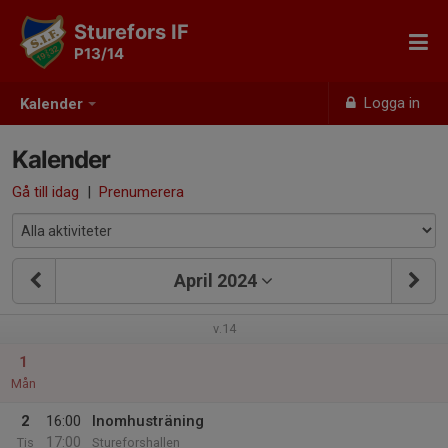
Sturefors IF
P13/14
Logga in
Kalender
Kalender
Gå till idag
|
Prenumerera
April 2024
v.14
1
Mån
2
16:00
Inomhusträning
17:00
Tis
Stureforshallen