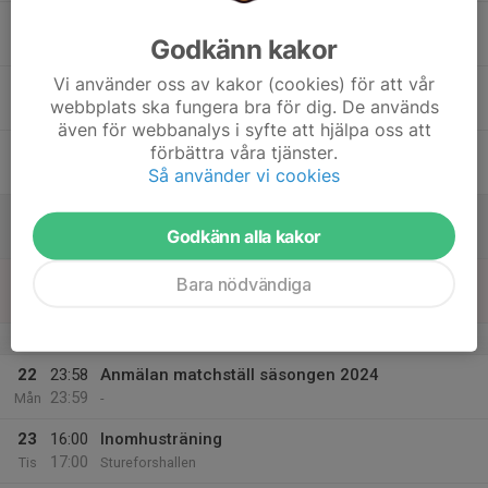
17
Godkänn kakor
Ons
Vi använder oss av kakor (cookies) för att vår
18
webbplats ska fungera bra för dig. De används
Tor
även för webbanalys i syfte att hjälpa oss att
19
förbättra våra tjänster.
Så använder vi cookies
Fre
20
Godkänn alla kakor
Lör
21
Bara nödvändiga
Sön
v.17
22
23:58
Anmälan matchställ säsongen 2024
23:59
Mån
-
23
16:00
Inomhusträning
17:00
Tis
Stureforshallen