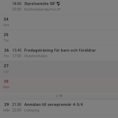
18:00
Styrelsemöte SIF
20:00
Klubblokalen Bjurfors IP
24
Ons
25
Tor
26
15:45
Fredagsträning för barn och föräldrar
17:00
Fre
Stureforshallen
27
Lör
28
Sön
v.18
29
21:00
Anmälan till seriepremiär 4-5/4
22:00
Mån
Linköping