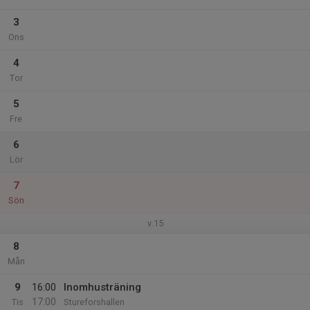
3
Ons
4
Tor
5
Fre
6
Lör
7
Sön
v.15
8
Mån
9
16:00
Inomhusträning
17:00
Tis
Stureforshallen