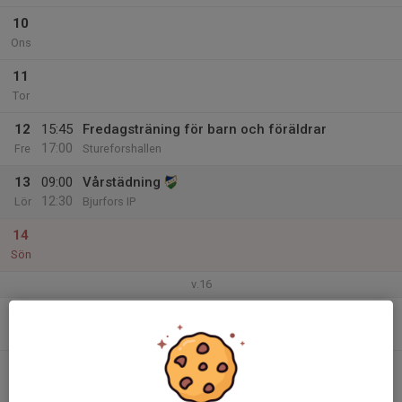
10
Ons
11
Tor
12
15:45
Fredagsträning för barn och föräldrar
17:00
Fre
Stureforshallen
13
09:00
Vårstädning
12:30
Lör
Bjurfors IP
14
Sön
v.16
15
18:00
Föräldramöte inför säsongen
19:00
Mån
Bygdegården,
16
16:00
Inomhusträning
17:00
Tis
Stureforshallen