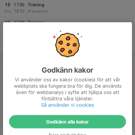
15
17:00
Träning
18:30
Ons
IP Sturefors
16
17:00
Träning
18:30
Tor
IP Sturefors
17
Fre
18
Lör
Godkänn kakor
19
16:00
Match mot Hemgårdarnas BK
Vi använder oss av kakor (cookies) för att vår
17:00
Sön
Pojkar 10 B4
webbplats ska fungera bra för dig. De används
Bjurfors IP (f d Sturefors IP)
även för webbanalys i syfte att hjälpa oss att
förbättra våra tjänster.
16:30
Match mot Hjulsbro IK Grön
Så använder vi cookies
17:30
Pojkar 10 B3
UCS Arena
Godkänn alla kakor
v.21
20
17:00
Träning
Bara nödvändiga