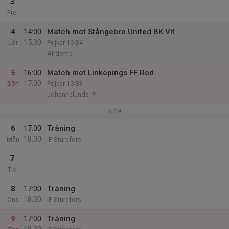
3
Fre
4
14:00
Match mot Stångebro United BK Vit
15:30
Lör
Pojkar 10 B4
Airdome
5
16:00
Match mot Linköpings FF Röd
17:00
Sön
Pojkar 10 B3
Johannelunds IP
v.19
6
17:00
Träning
18:30
Mån
IP Sturefors
7
Tis
8
17:00
Träning
18:30
Ons
IP Sturefors
9
17:00
Träning