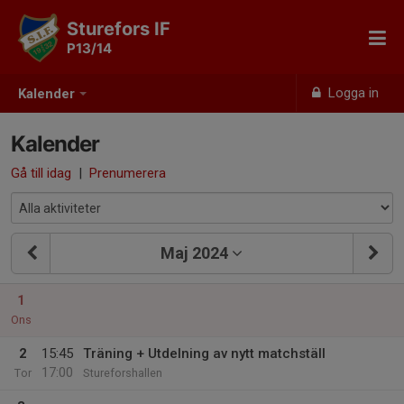
Sturefors IF
P13/14
Logga in
Kalender
Kalender
Gå till idag
|
Prenumerera
Maj 2024
1
Ons
2
15:45
Träning + Utdelning av nytt matchställ
17:00
Tor
Stureforshallen