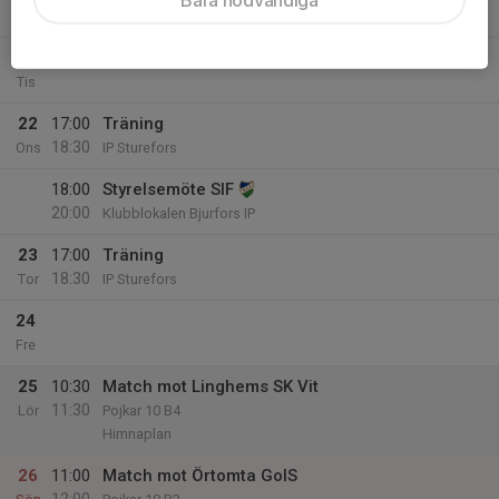
18:30
Mån
IP Sturefors
21
Tis
22
17:00
Träning
18:30
Ons
IP Sturefors
18:00
Styrelsemöte SIF
20:00
Klubblokalen Bjurfors IP
23
17:00
Träning
18:30
Tor
IP Sturefors
24
Fre
25
10:30
Match mot Linghems SK Vit
11:30
Lör
Pojkar 10 B4
Himnaplan
26
11:00
Match mot Örtomta GoIS