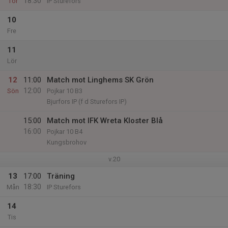
18:30
Tor
IP Sturefors
10
Fre
11
Lör
12
11:00
Match mot Linghems SK Grön
12:00
Sön
Pojkar 10 B3
Bjurfors IP (f d Sturefors IP)
15:00
Match mot IFK Wreta Kloster Blå
16:00
Pojkar 10 B4
Kungsbrohov
v.20
13
17:00
Träning
18:30
Mån
IP Sturefors
14
Tis