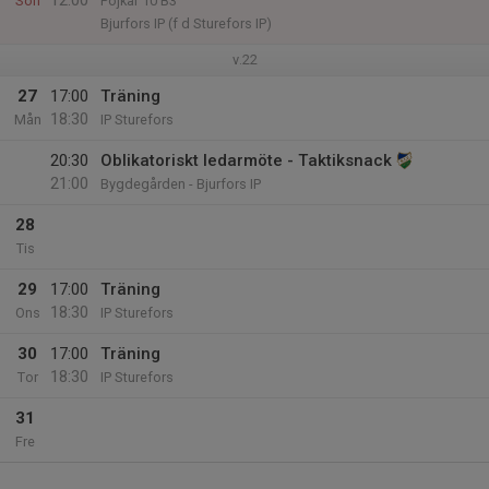
12:00
Sön
Pojkar 10 B3
Bjurfors IP (f d Sturefors IP)
v.22
27
17:00
Träning
18:30
Mån
IP Sturefors
20:30
Oblikatoriskt ledarmöte - Taktiksnack
21:00
Bygdegården - Bjurfors IP
28
Tis
29
17:00
Träning
18:30
Ons
IP Sturefors
30
17:00
Träning
18:30
Tor
IP Sturefors
31
Fre