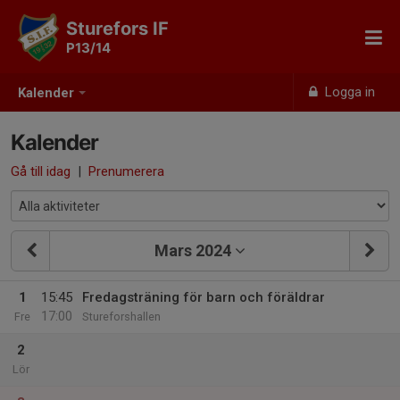
Sturefors IF
P13/14
Logga in
Kalender
Kalender
Gå till idag
|
Prenumerera
Mars 2024
1
15:45
Fredagsträning för barn och föräldrar
17:00
Fre
Stureforshallen
2
Lör