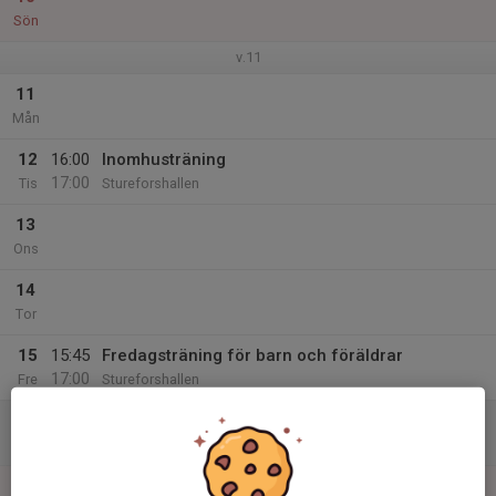
Sön
v.11
11
Mån
12
16:00
Inomhusträning
17:00
Tis
Stureforshallen
13
Ons
14
Tor
15
15:45
Fredagsträning för barn och föräldrar
17:00
Fre
Stureforshallen
16
Lör
17