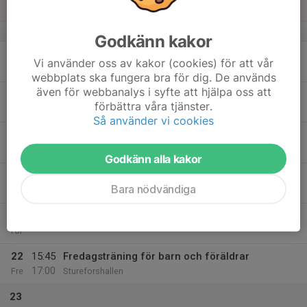
Sön
v.12
Godkänn kakor
18
Vi använder oss av kakor (cookies) för att vår
Mån
webbplats ska fungera bra för dig. De används
även för webbanalys i syfte att hjälpa oss att
19
16:00
Inomhusträning
förbättra våra tjänster.
17:00
Tis
Stureforshallen
Så använder vi cookies
18:00
Styrelsemöte SIF
20:00
Norrbergavägen 133 (Samfällighetslokalen)
Godkänn alla kakor
20
Bara nödvändiga
Ons
21
Tor
22
15:45
Fredagsträning för barn och föräldrar
17:00
Fre
Stureforshallen
23