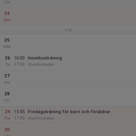
Lör
24
Sön
v.13
25
Mån
26
16:00
Inomhusträning
17:00
Tis
Stureforshallen
27
Ons
28
Tor
29
15:45
Fredagsträning för barn och föräldrar
17:00
Fre
Stureforshallen
30