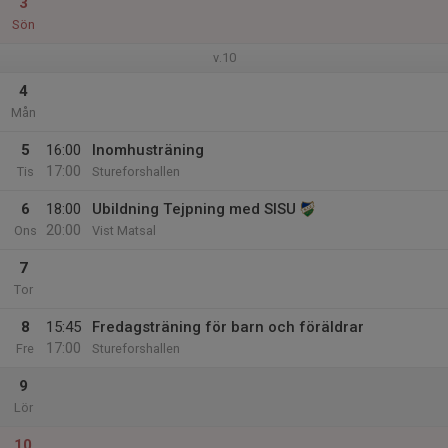
3
Sön
v.10
4
Mån
5
16:00
Inomhusträning
17:00
Tis
Stureforshallen
6
18:00
Ubildning Tejpning med SISU
20:00
Ons
Vist Matsal
7
Tor
8
15:45
Fredagsträning för barn och föräldrar
17:00
Fre
Stureforshallen
9
Lör
10