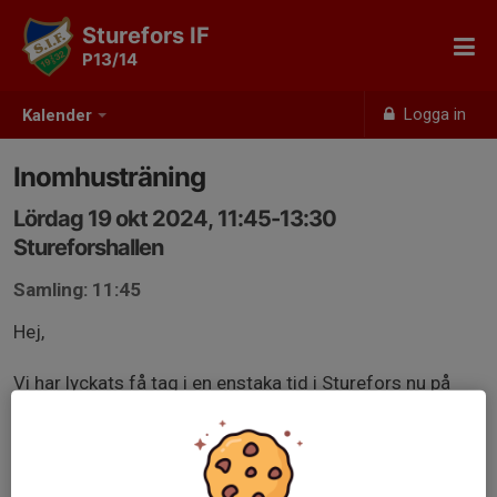
Sturefors IF
P13/14
Logga in
Kalender
Inomhusträning
Lördag 19 okt 2024, 11:45-13:30
Stureforshallen
Samling: 11:45
Hej,
Vi har lyckats få tag i en enstaka tid i Sturefors nu på
lördag, jippi:)
In och anmäl er.