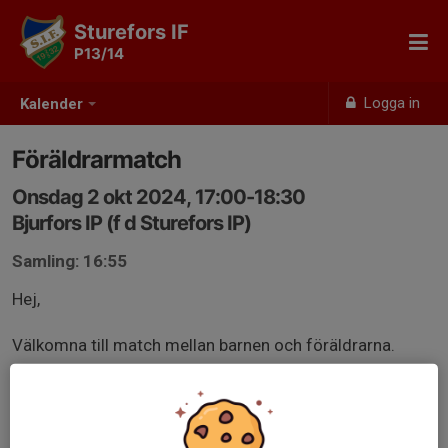
Sturefors IF
P13/14
Logga in
Kalender
Föräldrarmatch
Onsdag 2 okt 2024, 17:00-18:30
Bjurfors IP (f d Sturefors IP)
Samling: 16:55
Hej,
Välkomna till match mellan barnen och föräldrarna.
För att detta ska bli en utmaning för grabbarna så
önskar vi endast P13/P14 mot föräldrarna:) Syskon får
heja på från sidan.