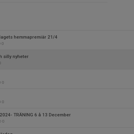
A-lagets hemmapremiär 21/4
0
 silly nyheter
0
0
0
r 2024- TRÄNING 6 å 13 December
0