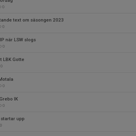
lördag
0
ande text om säsongen 2023
0
 IP när LSW slogs
0
t LBK Gotte
0
 Motala
0
 Grebo IK
0
startar upp
0