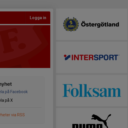
Logga in
nyhet
la på Facebook
la på X
heter via RSS