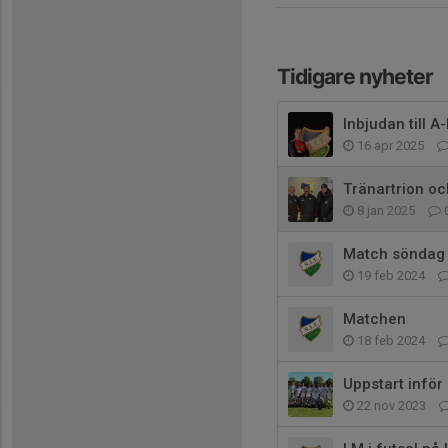
Tidigare nyheter
Inbjudan till 
16 apr 2025
Tränartrion och
8 jan 2025
Match söndag
19 feb 2024
Matchen
18 feb 2024
Uppstart infö
22 nov 2023