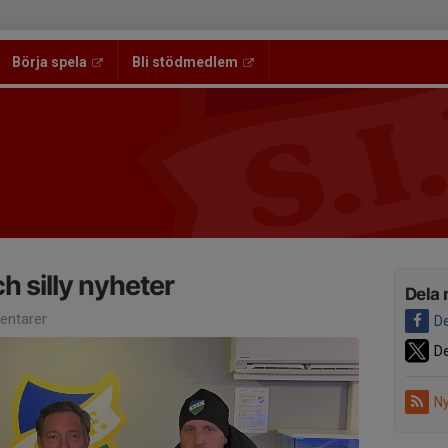
Börja spela
Bli stödmedlem
h silly nyheter
Dela 
ntarer
De
De
Ny