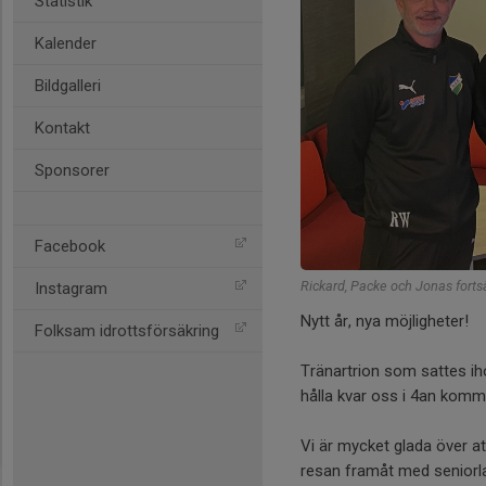
Statistik
Kalender
Bildgalleri
Kontakt
Sponsorer
Facebook
Rickard, Packe och Jonas fortsä
Instagram
Nytt år, nya möjligheter!
Folksam idrottsförsäkring
Tränartrion som sattes i
hålla kvar oss i 4an komme
Vi är mycket glada över at
resan framåt med seniorl