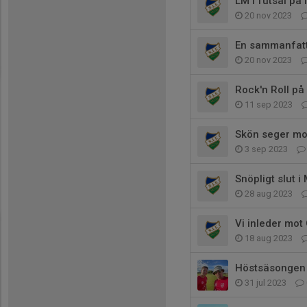
LM i futsal på 
20 nov 2023
En sammanfatt
20 nov 2023
Rock'n Roll på
11 sep 2023
Skön seger mo
3 sep 2023
Snöpligt slut i
28 aug 2023
Vi inleder mot
18 aug 2023
Höstsäsongen 
31 jul 2023