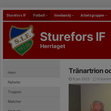
Sturefors IF
Fotboll
Innebandy
Arbetsgrupper
Sturefors IF
Herrlaget
Tränartrion oc
Hem
8 jan 2025
0 komme
Nyheter
Truppen
Matcher