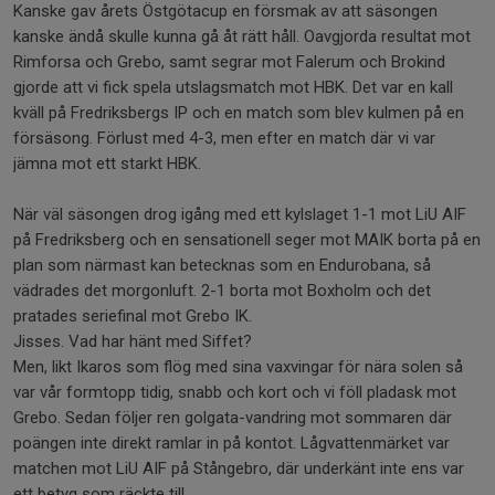
Kanske gav årets Östgötacup en försmak av att säsongen
kanske ändå skulle kunna gå åt rätt håll. Oavgjorda resultat mot
Rimforsa och Grebo, samt segrar mot Falerum och Brokind
gjorde att vi fick spela utslagsmatch mot HBK. Det var en kall
kväll på Fredriksbergs IP och en match som blev kulmen på en
försäsong. Förlust med 4-3, men efter en match där vi var
jämna mot ett starkt HBK.
När väl säsongen drog igång med ett kylslaget 1-1 mot LiU AIF
på Fredriksberg och en sensationell seger mot MAIK borta på en
plan som närmast kan betecknas som en Endurobana, så
vädrades det morgonluft. 2-1 borta mot Boxholm och det
pratades seriefinal mot Grebo IK.
Jisses. Vad har hänt med Siffet?
Men, likt Ikaros som flög med sina vaxvingar för nära solen så
var vår formtopp tidig, snabb och kort och vi föll pladask mot
Grebo. Sedan följer ren golgata-vandring mot sommaren där
poängen inte direkt ramlar in på kontot. Lågvattenmärket var
matchen mot LiU AIF på Stångebro, där underkänt inte ens var
ett betyg som räckte till.