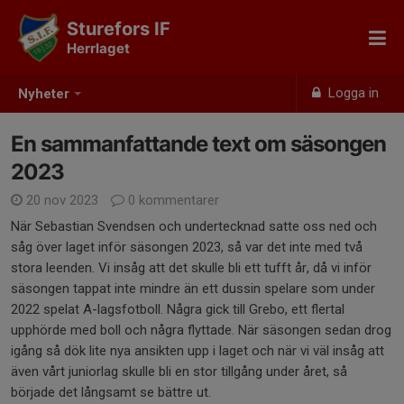
Sturefors IF
Herrlaget
Logga in
Nyheter
En sammanfattande text om säsongen
2023
20 nov 2023
0 kommentarer
När Sebastian Svendsen och undertecknad satte oss ned och
såg över laget inför säsongen 2023, så var det inte med två
stora leenden. Vi insåg att det skulle bli ett tufft år, då vi inför
säsongen tappat inte mindre än ett dussin spelare som under
2022 spelat A-lagsfotboll. Några gick till Grebo, ett flertal
upphörde med boll och några flyttade. När säsongen sedan drog
igång så dök lite nya ansikten upp i laget och när vi väl insåg att
även vårt juniorlag skulle bli en stor tillgång under året, så
började det långsamt se bättre ut.