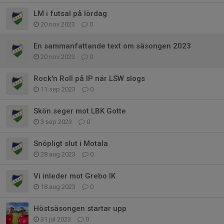
LM i futsal på lördag
20 nov 2023
0
En sammanfattande text om säsongen 2023
20 nov 2023
0
Rock'n Roll på IP när LSW slogs
11 sep 2023
0
Skön seger mot LBK Gotte
3 sep 2023
0
Snöpligt slut i Motala
28 aug 2023
0
Vi inleder mot Grebo IK
18 aug 2023
0
Höstsäsongen startar upp
31 jul 2023
0