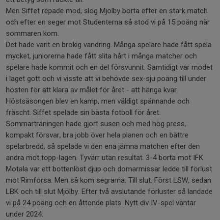
Men Siffet repade mod, slog Mjölby borta efter en stark match
och efter en seger mot Studenterna så stod vi på 15 poäng när
sommaren kom.
Det hade varit en brokig vandring. Många spelare hade fått spela
mycket, juniorerna hade fått slita hårt i många matcher och
spelare hade kommit och en del försvunnit. Samtidigt var modet
i laget gott och vi visste att vi behövde sex-sju poäng till under
hösten för att klara av målet för året - att hänga kvar.
Höstsäsongen blev en kamp, men väldigt spännande och
fräscht. Siffet spelade sin bästa fotboll för året.
Sommarträningen hade gjort susen och med hög press,
kompakt försvar, bra jobb över hela planen och en bättre
spelarbredd, så spelade vi den ena jämna matchen efter den
andra mot topp-lagen. Tyvärr utan resultat. 3-4 borta mot IFK
Motala var ett bottenlöst djup och domarmissar ledde till förlust
mot Rimforsa. Men så kom segrarna. Till slut. Först LSW, sedan
LBK och till slut Mjölby. Efter två avslutande förluster så landade
vi på 24 poäng och en åttonde plats. Nytt div IV-spel väntar
under 2024.