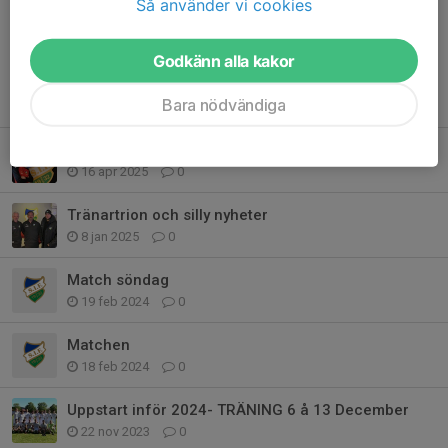
Så använder vi cookies
Godkänn alla kakor
Tidigare nyheter
Bara nödvändiga
Inbjudan till A-lagets hemmapremiär 21/4
16 apr 2025
0
Tränartrion och silly nyheter
8 jan 2025
0
Match söndag
19 feb 2024
0
Matchen
18 feb 2024
0
Uppstart inför 2024- TRÄNING 6 å 13 December
22 nov 2023
0