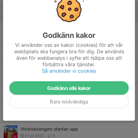
LM i futsal på lördag
20 nov 2023
0
En sammanfattande text om säsongen 2023
Godkänn kakor
20 nov 2023
0
Vi använder oss av kakor (cookies) för att vår
Rock'n Roll på IP när LSW slogs
webbplats ska fungera bra för dig. De används
11 sep 2023
0
även för webbanalys i syfte att hjälpa oss att
förbättra våra tjänster.
Skön seger mot LBK Gotte
Så använder vi cookies
3 sep 2023
0
Godkänn alla kakor
Snöpligt slut i Motala
28 aug 2023
0
Bara nödvändiga
Vi inleder mot Grebo IK
18 aug 2023
0
Höstsäsongen startar upp
31 jul 2023
0