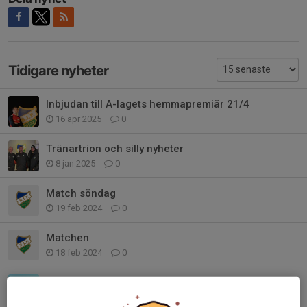
Tidigare nyheter
Inbjudan till A-lagets hemmapremiär 21/4
16 apr 2025
0
Tränartrion och silly nyheter
8 jan 2025
0
Match söndag
19 feb 2024
0
Matchen
18 feb 2024
0
Uppstart inför 2024- TRÄNING 6 å 13 December
22 nov 2023
0