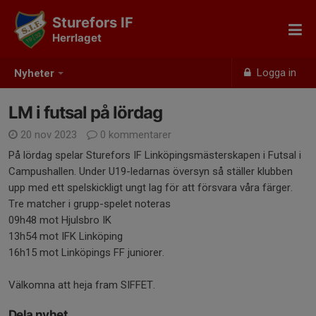
Sturefors IF
Herrlaget
Logga in
Nyheter
LM i futsal på lördag
20 nov 2023
0 kommentarer
På lördag spelar Sturefors IF Linköpingsmästerskapen i Futsal i
Campushallen. Under U19-ledarnas översyn så ställer klubben
upp med ett spelskickligt ungt lag för att försvara våra färger.
Tre matcher i grupp-spelet noteras
09h48 mot Hjulsbro IK
13h54 mot IFK Linköping
16h15 mot Linköpings FF juniorer.
Välkomna att heja fram SIFFET.
Dela nyhet