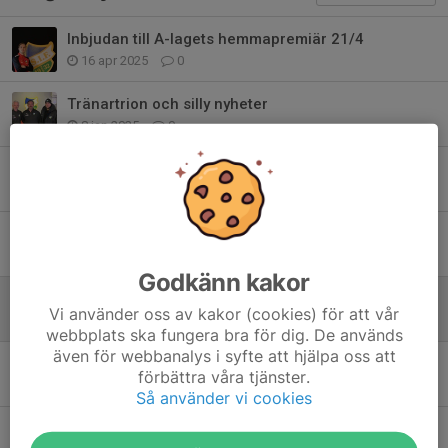
Inbjudan till A-lagets hemmapremiär 21/4
16 apr 2025
0
Tränartrion och silly nyheter
8 jan 2025
0
Match söndag
19 feb 2024
0
Matchen
18 feb 2024
0
Godkänn kakor
Uppstart inför 2024- TRÄNING 6 å 13 December
Vi använder oss av kakor (cookies) för att vår
22 nov 2023
0
webbplats ska fungera bra för dig. De används
även för webbanalys i syfte att hjälpa oss att
LM i futsal på lördag
förbättra våra tjänster.
20 nov 2023
0
Så använder vi cookies
En sammanfattande text om säsongen 2023