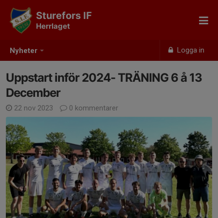
Sturefors IF
Herrlaget
Logga in
Nyheter
Uppstart inför 2024- TRÄNING 6 å 13
December
22 nov 2023
0 kommentarer