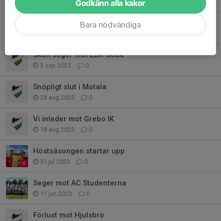
20 nov 2023
0
Godkänn alla kakor
Rock'n Roll på IP när LSW slogs
Bara nödvändiga
11 sep 2023
0
Skön seger mot LBK Gotte
3 sep 2023
0
Snöpligt slut i Motala
28 aug 2023
0
Vi inleder mot Grebo IK
18 aug 2023
0
Höstsäsongen startar upp
31 jul 2023
0
Seger mot AC Studenterna
11 jun 2023
0
Förlust mot Hjulsbro