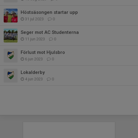
Höstsäsongen startar upp
31 jul 2023
0
Seger mot AC Studenterna
11 jun 2023
0
Förlust mot Hjulsbro
6 jun 2023
0
Lokalderby
4 jun 2023
0