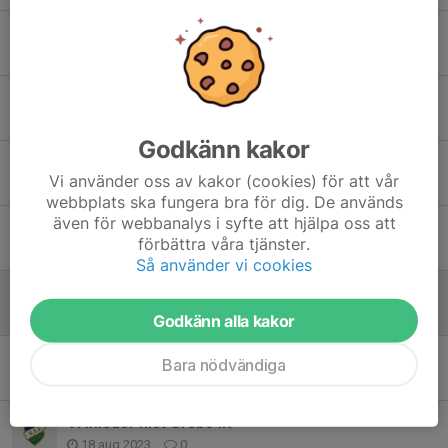
Uppstart inför 2024- TRÄNING 6 å 13 December
22 nov 2023
0
LM i futsal på lördag
20 nov 2023
0
Godkänn kakor
En sammanfattande text om säsongen 2023
Vi använder oss av kakor (cookies) för att vår
20 nov 2023
0
webbplats ska fungera bra för dig. De används
även för webbanalys i syfte att hjälpa oss att
Rock'n Roll på IP när LSW slogs
förbättra våra tjänster.
11 sep 2023
0
Så använder vi cookies
Skön seger mot LBK Gotte
3 sep 2023
0
Godkänn alla kakor
Snöpligt slut i Motala
Bara nödvändiga
28 aug 2023
0
Vi inleder mot Grebo IK
18 aug 2023
0