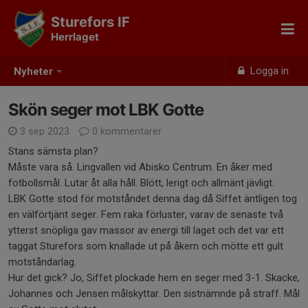
Sturefors IF
Herrlaget
Logga in
Nyheter
Skön seger mot LBK Gotte
3 sep 2023
0 kommentarer
Stans sämsta plan?
Måste vara så. Lingvallen vid Abisko Centrum. En åker med
fotbollsmål. Lutar åt alla håll. Blött, lerigt och allmänt jävligt.
LBK Gotte stod för motståndet denna dag då Siffet äntligen tog
en välförtjänt seger. Fem raka förluster, varav de senaste två
ytterst snöpliga gav massor av energi till laget och det var ett
taggat Sturefors som knallade ut på åkern och mötte ett gult
motståndarlag.
Hur det gick? Jo, Siffet plockade hem en seger med 3-1. Skacke,
Johannes och Jensen målskyttar. Den sistnämnde på straff. Mål