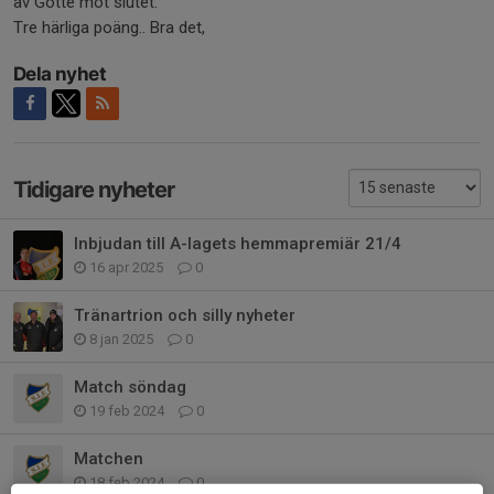
av Gotte mot slutet.
Tre härliga poäng.. Bra det,
Dela nyhet
Tidigare nyheter
Inbjudan till A-lagets hemmapremiär 21/4
16 apr 2025
0
Tränartrion och silly nyheter
8 jan 2025
0
Match söndag
19 feb 2024
0
Matchen
18 feb 2024
0