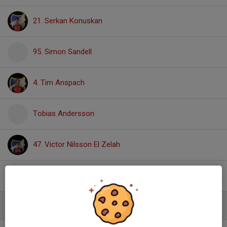
21. Serkan Konuskan
95. Simon Sandell
4. Tim Anspach
Tobias Andersson
47. Victor Nilsson El Zelah
Vincent Bäckström
Mittfältare