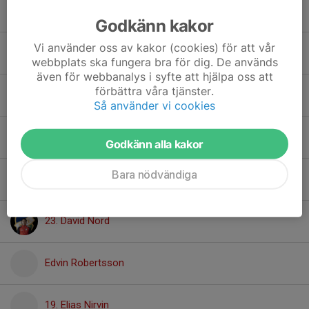
24. Admir Dervisic
Godkänn kakor
Vi använder oss av kakor (cookies) för att vår
14. Alexander Sjöström
webbplats ska fungera bra för dig. De används
även för webbanalys i syfte att hjälpa oss att
förbättra våra tjänster.
31. Alexandre W. Hachette
Så använder vi cookies
Anders Olsson
Godkänn alla kakor
Bara nödvändiga
Calle Öhrström Wisén
23. David Nord
Edvin Robertsson
19. Elias Nirvin