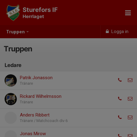
Sturefors IF
Herrlaget
Logga in
Truppen
Truppen
Ledare
Patrik Jonasson
Tränare
Rickard Wilhelmsson
Tränare
Anders Ribbert
Tränare / Matchcoach div 6
Jonas Mirow