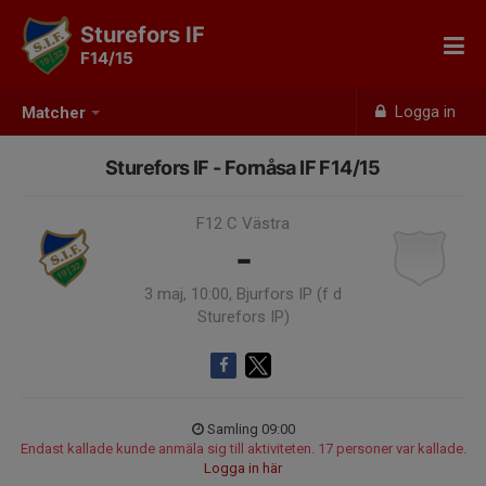
Sturefors IF
F14/15
Logga in
Matcher
Sturefors IF - Fornåsa IF F14/15
F12 C Västra
-
3 maj, 10:00, Bjurfors IP (f d
Sturefors IP)
Samling 09:00
Endast kallade kunde anmäla sig till aktiviteten. 17 personer var kallade.
Logga in här