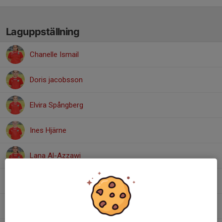
Laguppställning
Chanelle Ismail
Doris jacobsson
Elvira Spångberg
Ines Hjärne
Lana Al-Azzawi
Lovi Söderberg
Sally Goderlöv