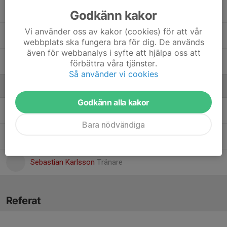
32. Tilda Werkelin
, F12/13
Godkänn kakor
Vi använder oss av kakor (cookies) för att vår
Tuva Tinnerholm
webbplats ska fungera bra för dig. De används
även för webbanalys i syfte att hjälpa oss att
Tyra Samuelsson
förbättra våra tjänster.
Så använder vi cookies
Ledare
Godkänn alla kakor
Emil Gustafson
Tränare
Bara nödvändiga
Robin Spångberg
Ledare
Sebastian Karlsson
Tränare
Referat