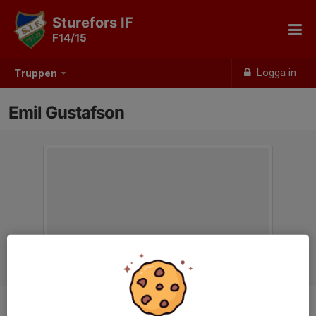
Sturefors IF
F14/15
Logga in
Truppen
Emil Gustafson
Titel
Tränare