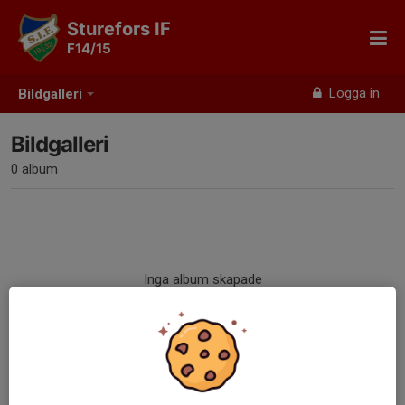
Sturefors IF
F14/15
Logga in
Bildgalleri
Bildgalleri
0 album
Inga album skapade