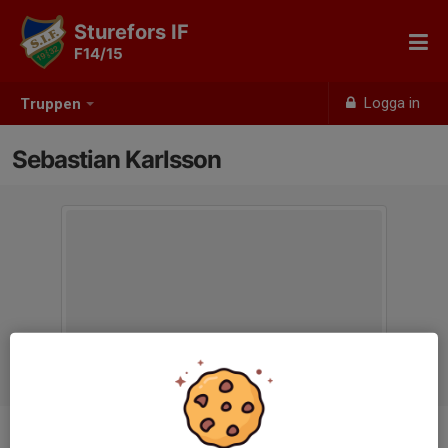
Sturefors IF
F14/15
Logga in
Truppen
Sebastian Karlsson
Titel
Tränare