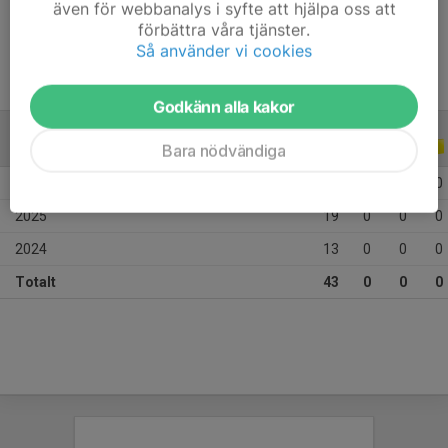
även för webbanalys i syfte att hjälpa oss att
Ålder
12 år
förbättra våra tjänster.
Så använder vi cookies
Godkänn alla kakor
ALLA SERIER
ALLA ÅR
Bara nödvändiga
2026
11
0
0
0
2025
19
0
0
0
2024
13
0
0
0
Totalt
43
0
0
0