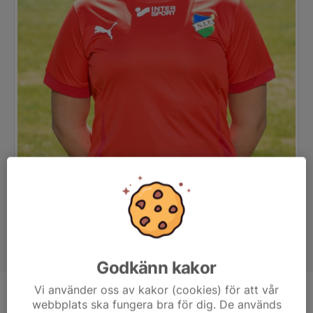
Godkänn kakor
Vi använder oss av kakor (cookies) för att vår
Position
-
webbplats ska fungera bra för dig. De används