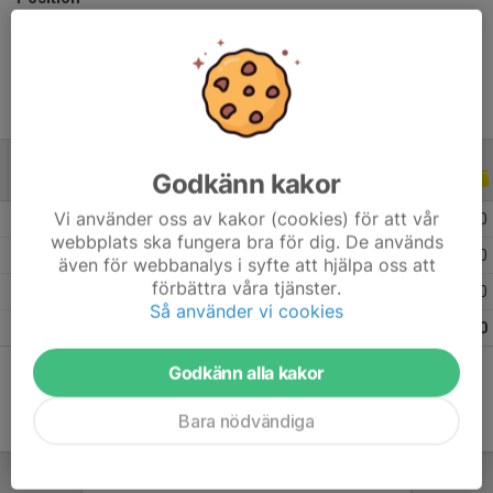
Ålder
10 år
Godkänn kakor
ALLA SERIER
ALLA ÅR
Vi använder oss av kakor (cookies) för att vår
2026
9
0
0
0
webbplats ska fungera bra för dig. De används
2025
11
0
0
0
även för webbanalys i syfte att hjälpa oss att
förbättra våra tjänster.
2024
7
0
0
0
Så använder vi cookies
Totalt
27
0
0
0
Godkänn alla kakor
Bara nödvändiga