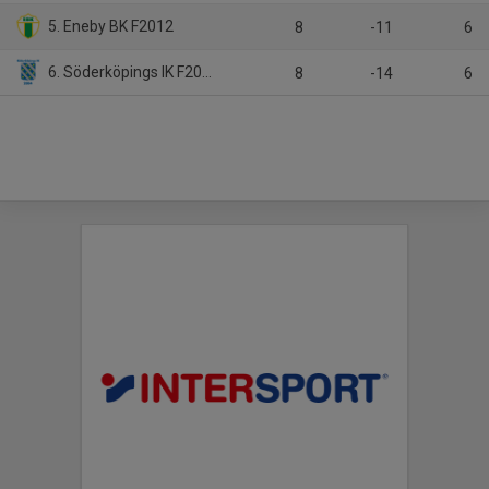
5. Eneby BK F2012
8
-11
6
6. Söderköpings IK F2012
8
-14
6