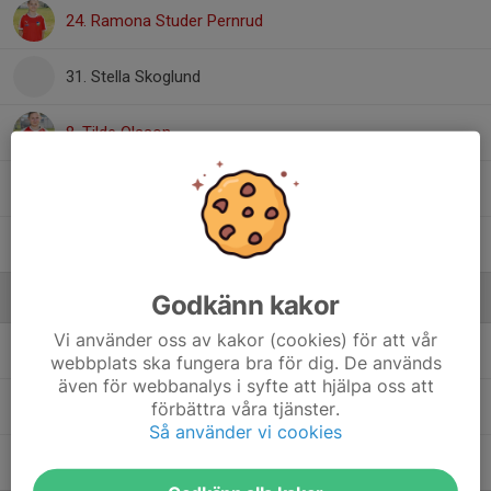
24. Ramona Studer Pernrud
31. Stella Skoglund
8. Tilde Olsson
2. Tove Mattsson
11. Tove Thorell
Godkänn kakor
Ledare
Vi använder oss av kakor (cookies) för att vår
Christoffer Thorell
Tränare
webbplats ska fungera bra för dig. De används
även för webbanalys i syfte att hjälpa oss att
Helena Olsson
Tränare
förbättra våra tjänster.
Så använder vi cookies
Nina Karlsson
Lagledare