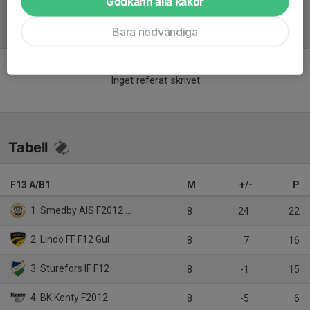
Godkänn alla kakor
Bara nödvändiga
Referat
Inget referat skrivet
Tabell
F13 A/B1
M
+/-
P
1. Smedby AIS F2012 Svart
8
24
22
2. Lindö FF F12 Gul
8
7
16
3. Sturefors IF F12
8
-1
15
4. BK Kenty F2012
8
-5
6