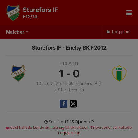
Sturefors IF
F12/13
Logga in
Matcher
Sturefors IF - Eneby BK F2012
F13 A/B1
1 - 0
13 maj 2025, 18:30, Bjurfors IP (f
d Sturefors IP)
Samling 17:15, Bjurfors IP
Endast kallade kunde anmäla sig till aktiviteten. 13 personer var kallade.
Logga in här