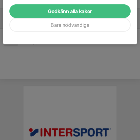
3 maj, 20:12
0
Godkänn alla kakor
Nu drar vi igång! Första träningen är söndag den 26/4
16 apr, 13:47
0
Bara nödvändiga
Fotografering och bemanning av kiosk P19
14 apr, 20:09
0