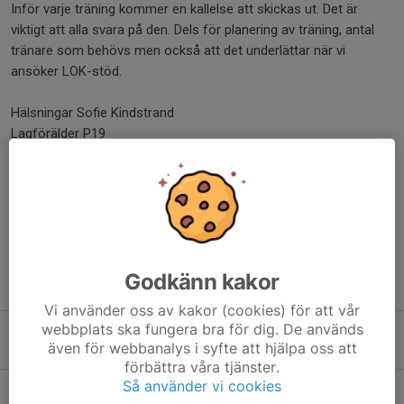
Inför varje träning kommer en kallelse att skickas ut. Det är
viktigt att alla svara på den. Dels för planering av träning, antal
tränare som behövs men också att det underlättar när vi
ansöker LOK-stöd.
Hälsningar Sofie Kindstrand
Lagförälder P19
sofie.kindstrand@hotmail.com
Dela nyhet
Godkänn kakor
Tidigare nyheter
Vi använder oss av kakor (cookies) för att vår
webbplats ska fungera bra för dig. De används
Kioskschema v.36 P19
även för webbanalys i syfte att hjälpa oss att
1 jun, 20:51
0
förbättra våra tjänster.
Så använder vi cookies
Digitala Lagkassan är nu i gång!