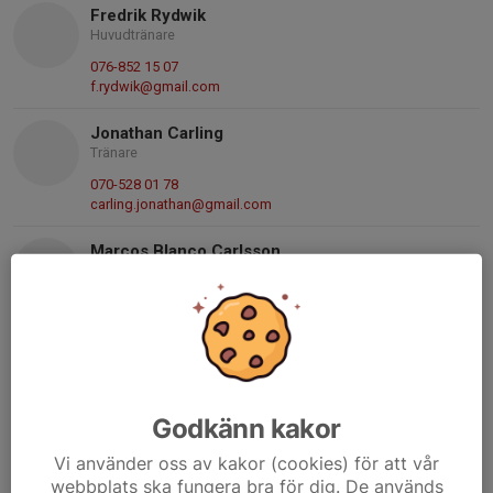
Fredrik Rydwik
Huvudtränare
076-852 15 07
f.rydwik@gmail.com
Jonathan Carling
Tränare
070-528 01 78
carling.jonathan@gmail.com
Marcos Blanco Carlsson
Tränare
070-656 04 28
marcos.carlsson@sansac.se
Patrik Laurell
Tränare
070-816 34 84
Godkänn kakor
palle.laurell@gmail.com
Vi använder oss av kakor (cookies) för att vår
webbplats ska fungera bra för dig. De används
Patrik Olsson