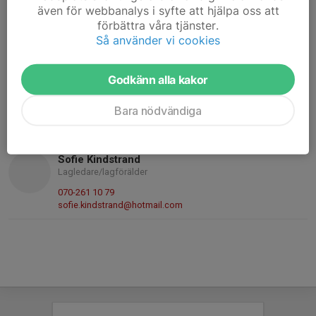
Tränare
även för webbanalys i syfte att hjälpa oss att
förbättra våra tjänster.
0702658573
Så använder vi cookies
070-265 85 73
patrikolsson2@icloud.com
Godkänn alla kakor
Rasmus Gustavsson
Tränare
Bara nödvändiga
070-871 05 63
rasmus.gustavsson11@hotmail.se
Sofie Kindstrand
Lagledare/lagförälder
070-261 10 79
sofie.kindstrand@hotmail.com