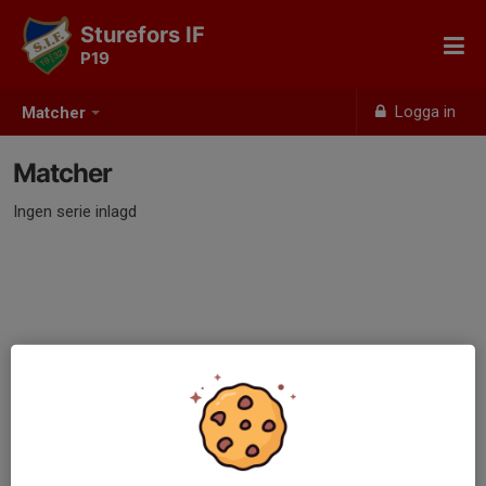
Sturefors IF
P19
Logga in
Matcher
Matcher
Ingen serie inlagd