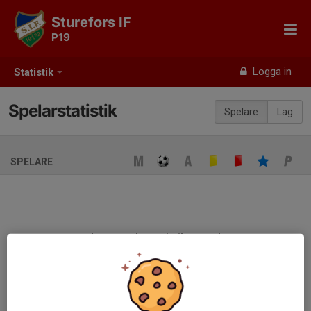
Sturefors IF
P19
Logga in
Statistik
Spelarstatistik
Spelare
Lag
SPELARE
Ingen spelarstatistik sparad
När ni fyller i uppställning på respektive match visas statistiken
automatiskt på denna sida