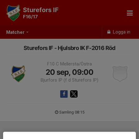
Sturefors IF
F16/17
Logga in
Matcher
Sturefors IF - Hjulsbro IK F-2016 Röd
F10 C Mellersta/Östra
20 sep, 09:00
Bjurfors IP (f d Sturefors IP)
Samling 08:15
Laguppställning