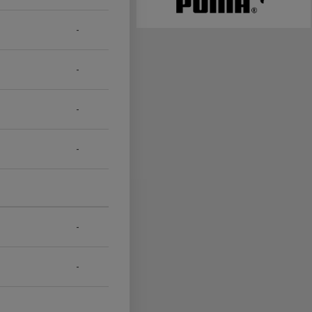
-
-
-
-
-
-