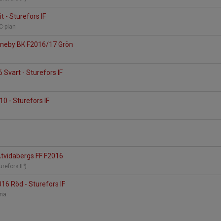
t - Sturefors IF
 C-plan
 Eneby BK F2016/17 Grön
 Svart - Sturefors IF
0 - Sturefors IF
 Åtvidabergs FF F2016
turefors IP)
016 Röd - Sturefors IF
ena