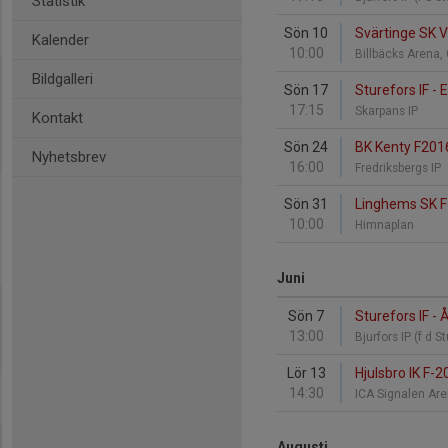
Statistik
Sön 10
Svärtinge SK Vi
Kalender
10:00
Billbäcks Arena,
Bildgalleri
Sön 17
Sturefors IF -
17:15
Skarpans IP
Kontakt
Sön 24
BK Kenty F2016
Nyhetsbrev
16:00
Fredriksbergs IP
Sön 31
Linghems SK F1
10:00
Himnaplan
Juni
Sön 7
Sturefors IF -
13:00
Bjurfors IP (f d S
Lör 13
Hjulsbro IK F-2
14:30
ICA Signalen Ar
Augusti