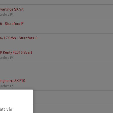
Svärtinge SK Vit
turefors IP)
 - Sturefors IF
/17 Grön - Sturefors IF
n
 BK Kenty F2016 Svart
turefors IP)
 Linghems SK F10
turefors IP)
 F2016 - Sturefors IF
att vår
Hjulsbro IK F-2016 Röd