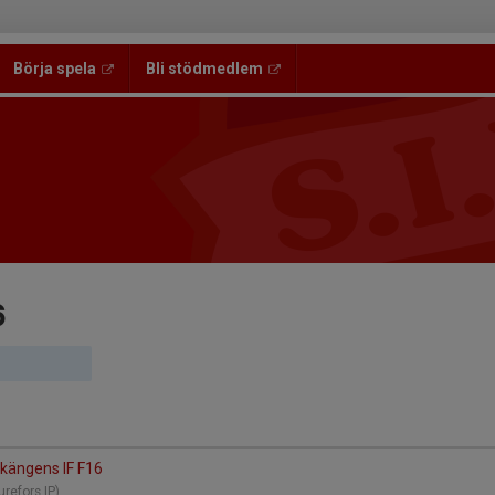
Börja spela
Bli stödmedlem
6
Ekängens IF F16
turefors IP)