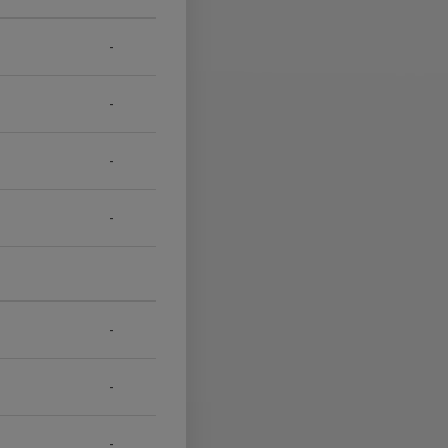
-
-
-
-
-
-
-