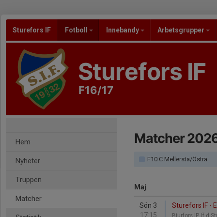
Sturefors IF
Fotboll
Innebandy
Arbetsgrupper
Sturefors IF
F16/17
Matcher 202
Hem
F10 C Mellersta/Östra
Nyheter
Truppen
Maj
Matcher
Sön 3
Sturefors IF - 
17:15
Bjurfors IP (f d S