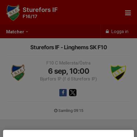
Sturefors IF
F16/17
Logga in
Matcher
Sturefors IF - Linghems SK F10
F10 C Mellersta/Östra
6 sep, 10:00
Bjurfors IP (f d Sturefors IP)
Samling 09:15
Laguppställning