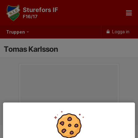
Sturefors IF
F16/17
Logga in
Truppen
Tomas Karlsson
Titel
Ledare