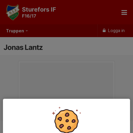
Sturefors IF
F16/17
Logga in
Truppen
Jonas Lantz
Titel
Tränare